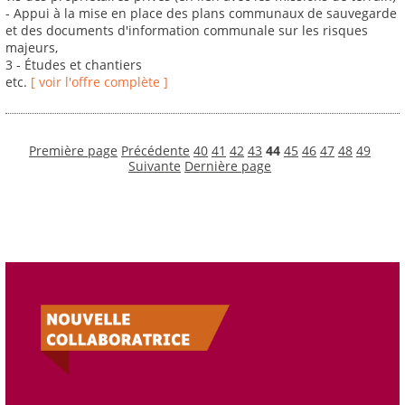
- Appui à la mise en place des plans communaux de sauvegarde
et des documents d'information communale sur les risques
majeurs,
3 - Études et chantiers
etc.
[ voir l'offre complète ]
Première page
Précédente
40
41
42
43
44
45
46
47
48
49
Suivante
Dernière page