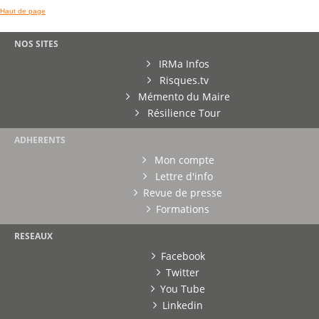
Haut de page
NOS SITES
IRMa Infos
Risques.tv
Mémento du Maire
Résilience Tour
ADHERENTS
Mon compte
Lettre d'info
Revue de presse
Formations
RESEAUX
Facebook
Twitter
You Tube
Linkedin