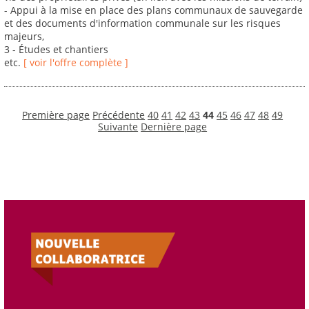
- Appui à la mise en place des plans communaux de sauvegarde
et des documents d'information communale sur les risques
majeurs,
3 - Études et chantiers
etc.
[ voir l'offre complète ]
Première page
Précédente
40
41
42
43
44
45
46
47
48
49
Suivante
Dernière page