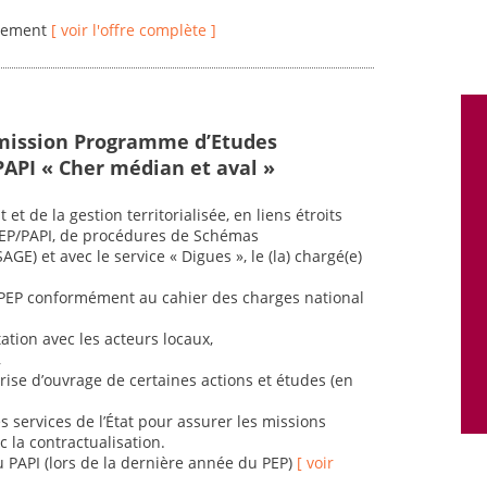
guement
[ voir l'offre complète ]
 mission Programme d’Etudes
PAPI « Cher médian et aval »
t de la gestion territorialisée, en liens étroits
PEP/PAPI, de procédures de Schémas
E) et avec le service « Digues », le (la) chargé(e)
u PEP conformément au cahier des charges national
tation avec les acteurs locaux,
,
rise d’ouvrage de certaines actions et études (en
des services de l’État pour assurer les missions
c la contractualisation.
u PAPI (lors de la dernière année du PEP)
[ voir