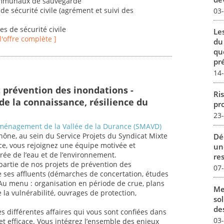
communaux de sauvegarde
de sécurité civile (agrément et suivi des
03
es de sécurité civile
Le
 l'offre complète ]
du
qu
pré
14
t prévention des inondations -
Ris
de la connaissance, résilience du
pro
23
Aménagement de la Vallée de la Durance (SMAVD)
ône, au sein du Service Projets du Syndicat Mixte
Dé
e, vous rejoignez une équipe motivée et
un
rée de l’eau et de l’environnement.
re
partie de nos projets de prévention des
07
e ses affluents (démarches de concertation, études
Au menu : organisation en période de crue, plans
Me
a vulnérabilité, ouvrages de protection,
sol
des
es différentes affaires qui vous sont confiées dans
03
t efficace. Vous intégrez l’ensemble des enjeux