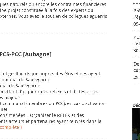
isques naturels ou encore les contraintes financières.
ipe projet constituée à la fois des experts du
Pré
ternes. Vous avez le soutien de collègues aguerris
l'
05
PCS
l’e
30
PCS-PCC [Aubagne]
De
con
et gestion risque auprès des élus et des agents
29
Communal de Sauvegarde
munal de Sauvegarde
mettant d’acquérir des réflexes et de tester les
es majeurs
 communal (membres du PCC), en cas d’activation
Déc
nnel
actions menées – Organiser le RETEX et des
rents acteurs et partenaires ayant œuvrés dans la
e complète ]