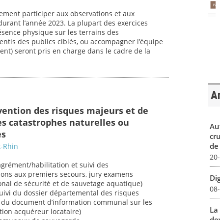
lement participer aux observations et aux
durant l’année 2023. La plupart des exercices
sence physique sur les terrains des
entis des publics ciblés, ou accompagner l’équipe
ent) seront pris en charge dans le cadre de la
Ar
vention des risques majeurs et de
es catastrophes naturelles ou
Au
es
cr
de
t-Rhin
20
grément/habilitation et suivi des
ions aux premiers secours, jury examens
Dig
onal de sécurité et de sauvetage aquatique)
08
 suivi du dossier départemental des risques
on du document d’information communal sur les
La 
tion acquéreur locataire)
dev