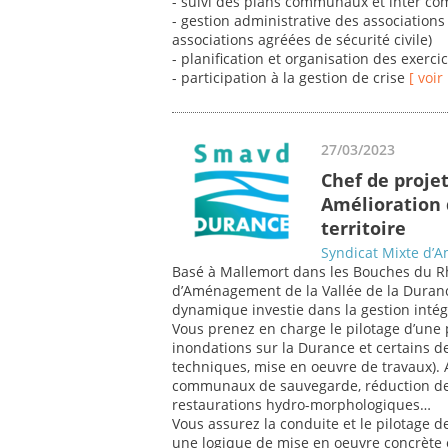
- suivi des plans communaux et inter 
- gestion administrative des associations 
associations agréées de sécurité civile)
- planification et organisation des exercic
- participation à la gestion de crise
[ voir
27/03/2023
Chef de proje
Amélioration 
territoire
Syndicat Mixte d’
Basé à Mallemort dans les Bouches du Rh
d’Aménagement de la Vallée de la Duranc
dynamique investie dans la gestion intég
Vous prenez en charge le pilotage d’une 
inondations sur la Durance et certains d
techniques, mise en oeuvre de travaux). 
communaux de sauvegarde, réduction de l
restaurations hydro-morphologiques…
Vous assurez la conduite et le pilotage d
une logique de mise en oeuvre concrète e