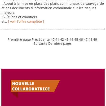
- Appui à la mise en place des plans communaux de sauvegarde
et des documents d'information communale sur les risques
majeurs,
3 - Études et chantiers
etc.
[ voir l'offre complète ]
Première page
Précédente
40
41
42
43
44
45
46
47
48
49
Suivante
Dernière page