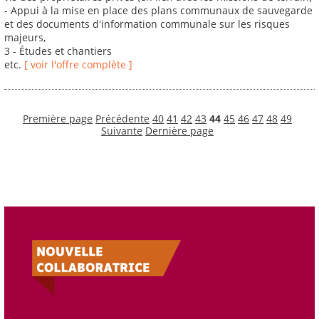
- Appui à la mise en place des plans communaux de sauvegarde
et des documents d'information communale sur les risques
majeurs,
3 - Études et chantiers
etc.
[ voir l'offre complète ]
Première page
Précédente
40
41
42
43
44
45
46
47
48
49
Suivante
Dernière page