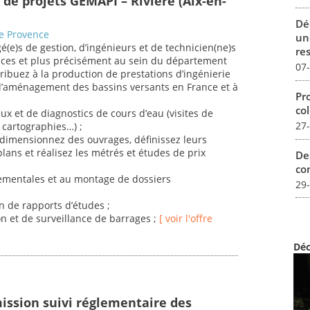
 de projets GEMAPI – Rivière (Aix-en-
Dé
de Provence
un
e)s de gestion, d’ingénieurs et de technicien(ne)s
re
rvices et plus précisément au sein du département
07
ibuez à la production de prestations d’ingénierie
l’aménagement des bassins versants en France et à
Pro
col
eux et de diagnostics de cours d’eau (visites de
27
, cartographies…) ;
, dimensionnez des ouvrages, définissez leurs
plans et réalisez les métrés et études de prix
De
con
ementales et au montage de dossiers
29
on de rapports d’études ;
on et de surveillance de barrages ;
[ voir l'offre
Déc
ission suivi réglementaire des