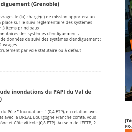
ndiguement (Grenoble)
vrages le (la) chargé(e) de mission apportera un
n place sur le suivi réglementaire des systèmes
 3 items principaux :
ementaires des systèmes d’endiguement ;
se de données de suivi des systèmes d’endiguement ;
Ouvrages.
crutement par voie statutaire ou à défaut
tude inondations du PAPI du Val de
)
du Pôle " Inondations " (0,4 ETP), en relation avec
), et avec la DREAL Bourgogne Franche comté, vous
JT#
ne et Côte viticole (0,8 ETP). Au sein de l'EPTB, 2
FR