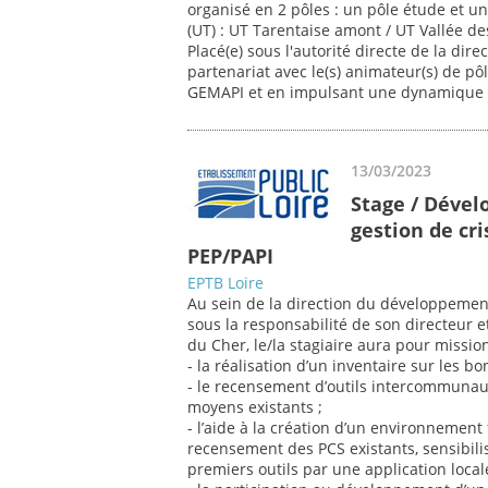
organisé en 2 pôles : un pôle étude et un
(UT) : UT Tarentaise amont / UT Vallée de
Placé(e) sous l'autorité directe de la dir
partenariat avec le(s) animateur(s) de pô
GEMAPI et en impulsant une dynamique
13/03/2023
Stage / Déve
gestion de cr
PEP/PAPI
EPTB Loire
Au sein de la direction du développement 
sous la responsabilité de son directeur 
du Cher, le/la stagiaire aura pour mission
- la réalisation d’un inventaire sur les b
- le recensement d’outils intercommuna
moyens existants ;
- l’aide à la création d’un environnement 
recensement des PCS existants, sensibil
premiers outils par une application locale