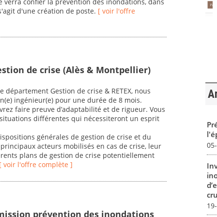
e verra confier la prévention des inondations, dans
s'agit d'une création de poste.
[ voir l'offre
stion de crise (Alès & Montpellier)
e département Gestion de crise & RETEX, nous
Ar
 un(e) ingénieur(e) pour une durée de 8 mois.
evrez faire preuve d’adaptabilité et de rigueur. Vous
ituations différentes qui nécessiteront un esprit
Pré
l'
spositions générales de gestion de crise et du
05
principaux acteurs mobilisés en cas de crise, leur
rents plans de gestion de crise potentiellement
[ voir l'offre complète ]
In
in
d’
cru
19
mission prévention des inondations