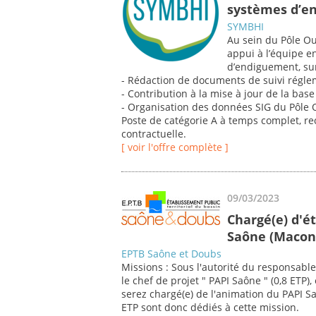
systèmes d’e
SYMBHI
Au sein du Pôle Ou
appui à l’équipe e
d’endiguement, sur
- Rédaction de documents de suivi régl
- Contribution à la mise à jour de la ba
- Organisation des données SIG du Pôle 
Poste de catégorie A à temps complet, re
contractuelle.
[ voir l'offre complète ]
09/03/2023
Chargé(e) d'é
Saône (Macon
EPTB Saône et Doubs
Missions : Sous l'autorité du responsable 
le chef de projet " PAPI Saône " (0,8 ETP
serez chargé(e) de l'animation du PAPI Saô
ETP sont donc dédiés à cette mission.