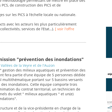
ne méthodologie permettant de mettre en place des
s PCS, de construction des PICS et de
es sur les PICS à l’échelle locale ou nationale.
acts avec les acteurs les plus particulièrement
ollectivités, services de l’Etat…).
[ voir l'offre
mission "prévention des inondations"
Vallées de la Veyre et de l'Auzon
 " gestion des milieux aquatiques et prévention des
gent fera partie d'une équipe de 5 personnes dédiée
ial multithématique portant sur 5 bassins versants
 des inondations. Cette équipe comporte trois
imation du contrat territorial, un technicien de
nels du volet " milieux aquatiques " et un(e)
ndations".
tructure et de la vice-présidente en charge de la