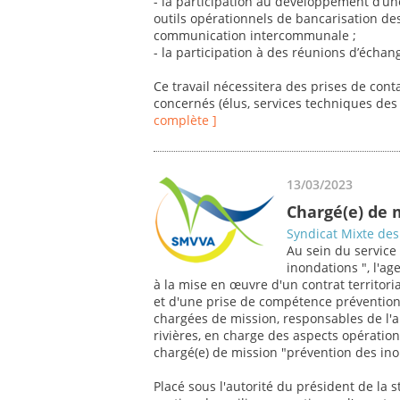
- la participation au développement d’u
outils opérationnels de bancarisation de
communication intercommunale ;
- la participation à des réunions d’échang
Ce travail nécessitera des prises de cont
concernés (élus, services techniques des c
complète ]
13/03/2023
Chargé(e) de 
Syndicat Mixte des 
Au sein du service
inondations ", l'a
à la mise en œuvre d'un contrat territor
et d'une prise de compétence prévention
chargées de mission, responsables de l'an
rivières, en charge des aspects opération
chargé(e) de mission "prévention des ino
Placé sous l'autorité du président de la s