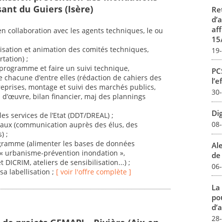
ant du Guiers (Isère)
Re
d’
aff
en collaboration avec les agents techniques, le ou
15
:
isation et animation des comités techniques,
19
tation) ;
 programme et faire un suivi technique,
PCS
e chacune d’entre elles (rédaction de cahiers des
l’e
reprises, montage et suivi des marchés publics,
30
 d’œuvre, bilan financier, maj des plannings
Dig
es services de l’Etat (DDT/DREAL) ;
08
locaux (communication auprès des élus, des
) ;
rogramme (alimenter les bases de données
Al
 « urbanisme-prévention inondation »,
de 
ICRIM, ateliers de sensibilisation...) ;
06
sa labellisation ;
[ voir l'offre complète ]
La
pou
d’a
28