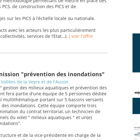
ne méthodologie permettant de mettre en place des
s PCS, de construction des PICS et de
es sur les PICS à l’échelle locale ou nationale.
acts avec les acteurs les plus particulièrement
ollectivités, services de l’Etat…).
[ voir l'offre
mission "prévention des inondations"
Vallées de la Veyre et de l'Auzon
 " gestion des milieux aquatiques et prévention des
gent fera partie d'une équipe de 5 personnes dédiée
ial multithématique portant sur 5 bassins versants
 des inondations. Cette équipe comporte trois
imation du contrat territorial, un technicien de
nels du volet " milieux aquatiques " et un(e)
ndations".
tructure et de la vice-présidente en charge de la