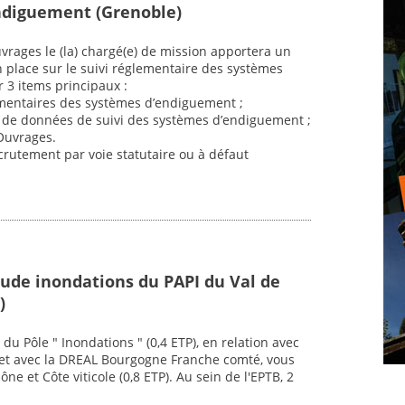
ndiguement (Grenoble)
vrages le (la) chargé(e) de mission apportera un
n place sur le suivi réglementaire des systèmes
 3 items principaux :
ementaires des systèmes d’endiguement ;
se de données de suivi des systèmes d’endiguement ;
Ouvrages.
crutement par voie statutaire ou à défaut
tude inondations du PAPI du Val de
)
du Pôle " Inondations " (0,4 ETP), en relation avec
), et avec la DREAL Bourgogne Franche comté, vous
ne et Côte viticole (0,8 ETP). Au sein de l'EPTB, 2