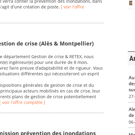
e verra confier la prévention des inondations, dans
s'agit d'une création de poste.
[ voir l'offre
stion de crise (Alès & Montpellier)
e département Gestion de crise & RETEX, nous
Ar
 un(e) ingénieur(e) pour une durée de 8 mois.
evrez faire preuve d’adaptabilité et de rigueur. Vous
ituations différentes qui nécessiteront un esprit
Au
de
spositions générales de gestion de crise et du
su
principaux acteurs mobilisés en cas de crise, leur
27
rents plans de gestion de crise potentiellement
[ voir l'offre complète ]
Al
de 
06
mission prévention des inondations
Me