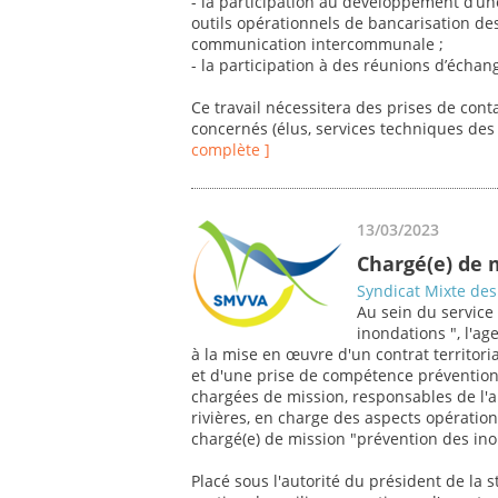
- la participation au développement d’u
outils opérationnels de bancarisation de
communication intercommunale ;
- la participation à des réunions d’échang
Ce travail nécessitera des prises de cont
concernés (élus, services techniques des c
complète ]
13/03/2023
Chargé(e) de 
Syndicat Mixte des 
Au sein du service
inondations ", l'a
à la mise en œuvre d'un contrat territor
et d'une prise de compétence prévention
chargées de mission, responsables de l'an
rivières, en charge des aspects opération
chargé(e) de mission "prévention des ino
Placé sous l'autorité du président de la s