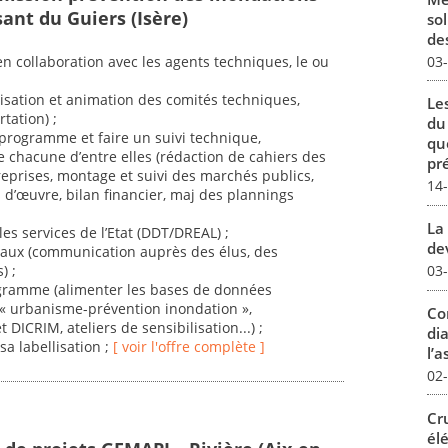
ant du Guiers (Isère)
sol
des
03
en collaboration avec les agents techniques, le ou
:
isation et animation des comités techniques,
Le
tation) ;
du
 programme et faire un suivi technique,
qu
e chacune d’entre elles (rédaction de cahiers des
pré
reprises, montage et suivi des marchés publics,
14
 d’œuvre, bilan financier, maj des plannings
La 
es services de l’Etat (DDT/DREAL) ;
dev
locaux (communication auprès des élus, des
03
) ;
rogramme (alimenter les bases de données
 « urbanisme-prévention inondation »,
Co
ICRIM, ateliers de sensibilisation...) ;
dia
sa labellisation ;
[ voir l'offre complète ]
l’a
02
Cr
él