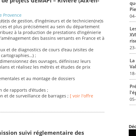
 de projets GEMAPI – Rivière (Aix-en-
qu
Pie
de Provence
04
e)s de gestion, d’ingénieurs et de technicien(ne)s
rvices et plus précisément au sein du département
Le
ibuez à la production de prestations d’ingénierie
XVI
l’aménagement des bassins versants en France et à
ris
23
eux et de diagnostics de cours d’eau (visites de
, cartographies…) ;
La
, dimensionnez des ouvrages, définissez leurs
Val
plans et réalisez les métrés et études de prix
18
ementales et au montage de dossiers
Pré
on de rapports d’études ;
l'
on et de surveillance de barrages ;
[ voir l'offre
05
Déc
ission suivi réglementaire des