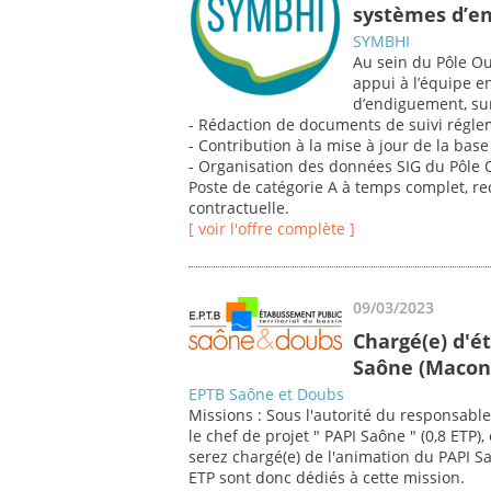
systèmes d’e
SYMBHI
Au sein du Pôle Ou
appui à l’équipe e
d’endiguement, sur
- Rédaction de documents de suivi régl
- Contribution à la mise à jour de la ba
- Organisation des données SIG du Pôle 
Poste de catégorie A à temps complet, re
contractuelle.
[ voir l'offre complète ]
09/03/2023
Chargé(e) d'é
Saône (Macon
EPTB Saône et Doubs
Missions : Sous l'autorité du responsable 
le chef de projet " PAPI Saône " (0,8 ETP
serez chargé(e) de l'animation du PAPI Saô
ETP sont donc dédiés à cette mission.