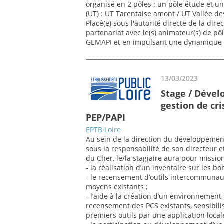
organisé en 2 pôles : un pôle étude et un
(UT) : UT Tarentaise amont / UT Vallée de
Placé(e) sous l'autorité directe de la dir
partenariat avec le(s) animateur(s) de pô
GEMAPI et en impulsant une dynamique
13/03/2023
Stage / Déve
gestion de cr
PEP/PAPI
EPTB Loire
Au sein de la direction du développement 
sous la responsabilité de son directeur 
du Cher, le/la stagiaire aura pour mission
- la réalisation d’un inventaire sur les b
- le recensement d’outils intercommuna
moyens existants ;
- l’aide à la création d’un environnement 
recensement des PCS existants, sensibil
premiers outils par une application locale