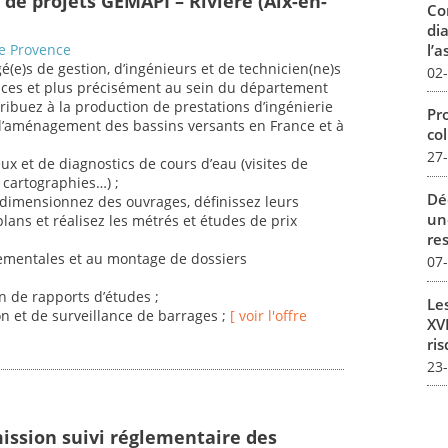
 de projets GEMAPI – Rivière (Aix-en-
Co
dia
l’a
de Provence
e)s de gestion, d’ingénieurs et de technicien(ne)s
02
rvices et plus précisément au sein du département
ibuez à la production de prestations d’ingénierie
Pro
l’aménagement des bassins versants en France et à
col
27
eux et de diagnostics de cours d’eau (visites de
, cartographies…) ;
Dé
, dimensionnez des ouvrages, définissez leurs
un
plans et réalisez les métrés et études de prix
re
ementales et au montage de dossiers
07
on de rapports d’études ;
Le
on et de surveillance de barrages ;
[ voir l'offre
XVI
ris
23
ission suivi réglementaire des