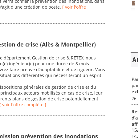
e verra confier la prévention des inondations, dans
s'agit d'une création de poste.
[ voir l'offre
stion de crise (Alès & Montpellier)
e département Gestion de crise & RETEX, nous
Ar
 un(e) ingénieur(e) pour une durée de 8 mois.
evrez faire preuve d’adaptabilité et de rigueur. Vous
ituations différentes qui nécessiteront un esprit
Par
pa
spositions générales de gestion de crise et du
ex
principaux acteurs mobilisés en cas de crise, leur
26
rents plans de gestion de crise potentiellement
[ voir l'offre complète ]
Re
d’
aff
15
mission prévention des inondations
19