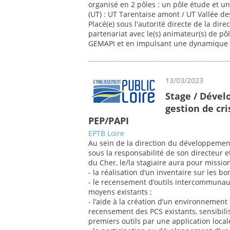
organisé en 2 pôles : un pôle étude et un
(UT) : UT Tarentaise amont / UT Vallée de
Placé(e) sous l'autorité directe de la dir
partenariat avec le(s) animateur(s) de pô
GEMAPI et en impulsant une dynamique
13/03/2023
Stage / Déve
gestion de cr
PEP/PAPI
EPTB Loire
Au sein de la direction du développement 
sous la responsabilité de son directeur 
du Cher, le/la stagiaire aura pour mission
- la réalisation d’un inventaire sur les b
- le recensement d’outils intercommuna
moyens existants ;
- l’aide à la création d’un environnement 
recensement des PCS existants, sensibil
premiers outils par une application locale