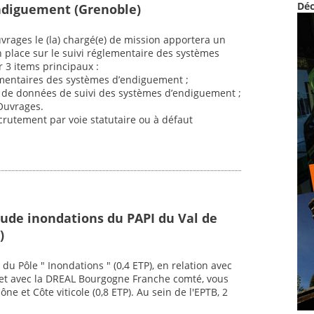
Déc
ndiguement (Grenoble)
vrages le (la) chargé(e) de mission apportera un
n place sur le suivi réglementaire des systèmes
 3 items principaux :
ementaires des systèmes d’endiguement ;
se de données de suivi des systèmes d’endiguement ;
Ouvrages.
crutement par voie statutaire ou à défaut
tude inondations du PAPI du Val de
)
du Pôle " Inondations " (0,4 ETP), en relation avec
), et avec la DREAL Bourgogne Franche comté, vous
ne et Côte viticole (0,8 ETP). Au sein de l'EPTB, 2