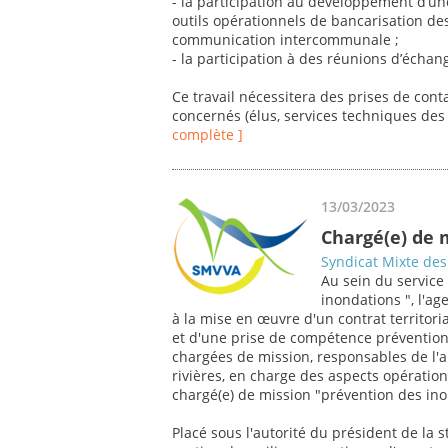
- la participation au développement d’u
outils opérationnels de bancarisation de
communication intercommunale ;
- la participation à des réunions d’échang
Ce travail nécessitera des prises de cont
concernés (élus, services techniques des c
complète ]
13/03/2023
Chargé(e) de 
Syndicat Mixte des 
Au sein du service
inondations ", l'a
à la mise en œuvre d'un contrat territor
et d'une prise de compétence prévention
chargées de mission, responsables de l'an
rivières, en charge des aspects opération
chargé(e) de mission "prévention des ino
Placé sous l'autorité du président de la s