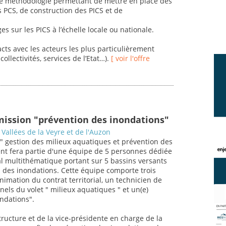
ne méthodologie permettant de mettre en place des
s PCS, de construction des PICS et de
es sur les PICS à l’échelle locale ou nationale.
acts avec les acteurs les plus particulièrement
ollectivités, services de l’Etat…).
[ voir l'offre
mission "prévention des inondations"
Vallées de la Veyre et de l'Auzon
 " gestion des milieux aquatiques et prévention des
gent fera partie d'une équipe de 5 personnes dédiée
ial multithématique portant sur 5 bassins versants
 des inondations. Cette équipe comporte trois
imation du contrat territorial, un technicien de
nels du volet " milieux aquatiques " et un(e)
ndations".
tructure et de la vice-présidente en charge de la