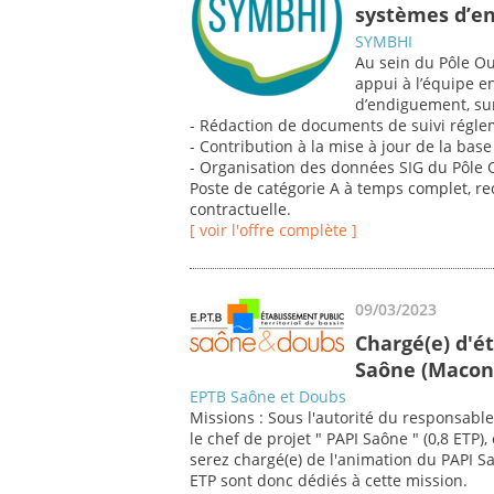
systèmes d’e
SYMBHI
Au sein du Pôle Ou
appui à l’équipe e
d’endiguement, sur
- Rédaction de documents de suivi régl
- Contribution à la mise à jour de la ba
- Organisation des données SIG du Pôle 
Poste de catégorie A à temps complet, re
contractuelle.
[ voir l'offre complète ]
09/03/2023
Chargé(e) d'é
Saône (Macon
EPTB Saône et Doubs
Missions : Sous l'autorité du responsable 
le chef de projet " PAPI Saône " (0,8 ETP
serez chargé(e) de l'animation du PAPI Saô
ETP sont donc dédiés à cette mission.