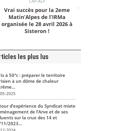
CAP-ALP
Vrai succès pour la 2eme
Matin’Alpes de l’IRMa
organisée le 28 avril 2026 à
Sisteron !
ticles les plus lus
is à 50°c : préparer le territoire
risien à un dôme de chaleur
trême...
-05-2025
tour d’expérience du Syndicat mixte
aménagement de l’Arve et de ses
luents sur la crue des 14 et
/11/2023...
-12-2024