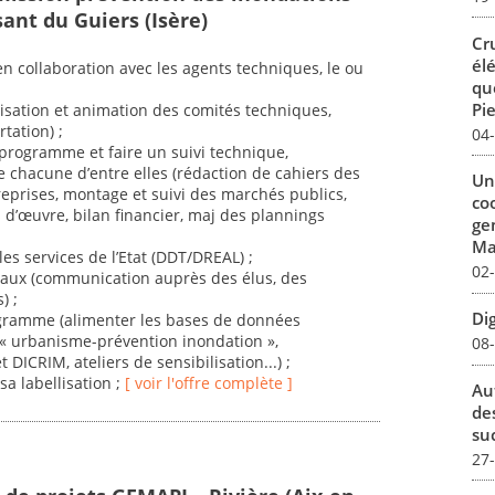
ant du Guiers (Isère)
Cr
él
en collaboration avec les agents techniques, le ou
qu
:
Pie
isation et animation des comités techniques,
tation) ;
04
 programme et faire un suivi technique,
e chacune d’entre elles (rédaction de cahiers des
Un
reprises, montage et suivi des marchés publics,
co
 d’œuvre, bilan financier, maj des plannings
ge
Mar
es services de l’Etat (DDT/DREAL) ;
02
locaux (communication auprès des élus, des
) ;
Dig
rogramme (alimenter les bases de données
 « urbanisme-prévention inondation »,
08
ICRIM, ateliers de sensibilisation...) ;
sa labellisation ;
[ voir l'offre complète ]
Au
de
su
27