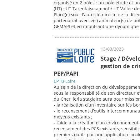
organisé en 2 pôles : un pôle étude et un
(UT) : UT Tarentaise amont / UT Vallée de
Placé(e) sous l'autorité directe de la dir
partenariat avec le(s) animateur(s) de pô
GEMAPI et en impulsant une dynamique
13/03/2023
Stage / Déve
gestion de cr
PEP/PAPI
EPTB Loire
Au sein de la direction du développement 
sous la responsabilité de son directeur 
du Cher, le/la stagiaire aura pour mission
- la réalisation d’un inventaire sur les b
- le recensement d’outils intercommuna
moyens existants ;
- l’aide à la création d’un environnement 
recensement des PCS existants, sensibil
premiers outils par une application locale