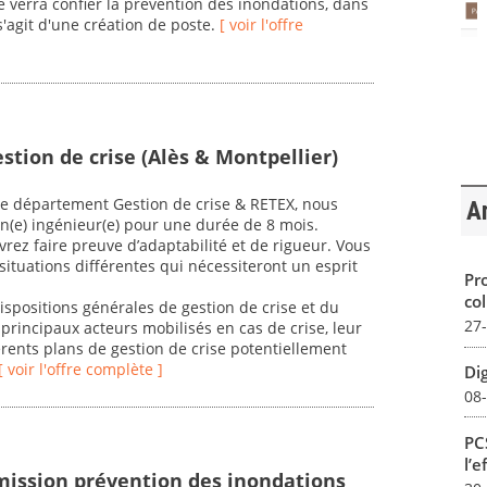
e verra confier la prévention des inondations, dans
s'agit d'une création de poste.
[ voir l'offre
stion de crise (Alès & Montpellier)
e département Gestion de crise & RETEX, nous
Ar
 un(e) ingénieur(e) pour une durée de 8 mois.
evrez faire preuve d’adaptabilité et de rigueur. Vous
ituations différentes qui nécessiteront un esprit
Pro
col
spositions générales de gestion de crise et du
27
principaux acteurs mobilisés en cas de crise, leur
rents plans de gestion de crise potentiellement
[ voir l'offre complète ]
Dig
08
PCS
l’e
mission prévention des inondations