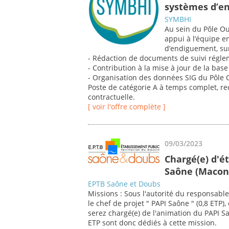
systèmes d’e
SYMBHI
Au sein du Pôle Ou
appui à l’équipe e
d’endiguement, sur
- Rédaction de documents de suivi régl
- Contribution à la mise à jour de la ba
- Organisation des données SIG du Pôle 
Poste de catégorie A à temps complet, re
contractuelle.
[ voir l'offre complète ]
09/03/2023
Chargé(e) d'é
Saône (Macon
EPTB Saône et Doubs
Missions : Sous l'autorité du responsable 
le chef de projet " PAPI Saône " (0,8 ETP
serez chargé(e) de l'animation du PAPI Saô
ETP sont donc dédiés à cette mission.