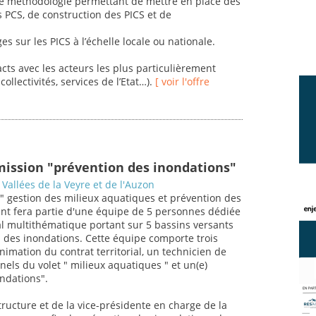
ne méthodologie permettant de mettre en place des
s PCS, de construction des PICS et de
es sur les PICS à l’échelle locale ou nationale.
acts avec les acteurs les plus particulièrement
ollectivités, services de l’Etat…).
[ voir l'offre
mission "prévention des inondations"
Vallées de la Veyre et de l'Auzon
 " gestion des milieux aquatiques et prévention des
gent fera partie d'une équipe de 5 personnes dédiée
ial multithématique portant sur 5 bassins versants
 des inondations. Cette équipe comporte trois
imation du contrat territorial, un technicien de
nels du volet " milieux aquatiques " et un(e)
ndations".
tructure et de la vice-présidente en charge de la