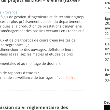
 de projets GEMAPI – Rivière (Aix-en-
cru
19
de Provence
e)s de gestion, d’ingénieurs et de technicien(ne)s
Ép
rvices et plus précisément au sein du département
20
ibuez à la production de prestations d’ingénierie
av
l’aménagement des bassins versants en France et à
22
eux et de diagnostics de cours d’eau (visites de
Dé
, cartographies…) ;
un
, dimensionnez des ouvrages, définissez leurs
re
plans et réalisez les métrés et études de prix
07
ementales et au montage de dossiers
La 
on de rapports d’études ;
dev
on et de surveillance de barrages ;
[ voir l'offre
03
Déc
ission suivi réglementaire des