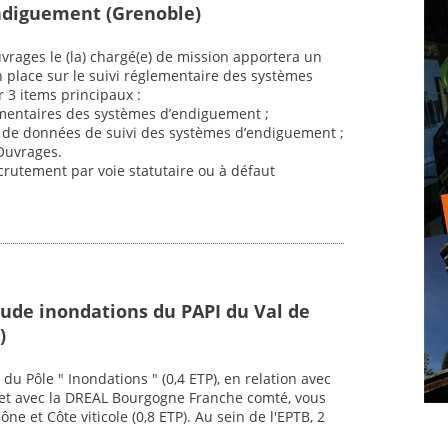
ndiguement (Grenoble)
vrages le (la) chargé(e) de mission apportera un
n place sur le suivi réglementaire des systèmes
 3 items principaux :
ementaires des systèmes d’endiguement ;
se de données de suivi des systèmes d’endiguement ;
Ouvrages.
crutement par voie statutaire ou à défaut
tude inondations du PAPI du Val de
)
du Pôle " Inondations " (0,4 ETP), en relation avec
), et avec la DREAL Bourgogne Franche comté, vous
ne et Côte viticole (0,8 ETP). Au sein de l'EPTB, 2