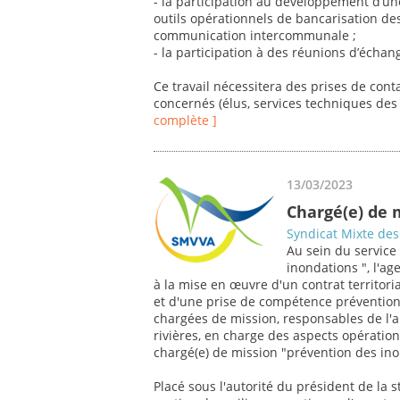
- la participation au développement d’u
outils opérationnels de bancarisation de
communication intercommunale ;
- la participation à des réunions d’échang
Ce travail nécessitera des prises de cont
concernés (élus, services techniques des c
complète ]
13/03/2023
Chargé(e) de 
Syndicat Mixte des 
Au sein du service
inondations ", l'a
à la mise en œuvre d'un contrat territor
et d'une prise de compétence prévention
chargées de mission, responsables de l'an
rivières, en charge des aspects opération
chargé(e) de mission "prévention des ino
Placé sous l'autorité du président de la s