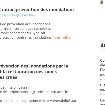
ération prévention des inondations
 bassin du gave de Pau
ets de prévention des inondations
 projets hydrauliques complexes
u fonctionnement du Syndicat
 protection contre les inondations
[ voir l'offre
Ar
Co
dia
révention des inondations par la
l’a
t la restauration des zones
02
es crues
Dig
é de mission devra :
08
é des exploitations agricoles en lien avec le
De
nction de leur exposition et leur vulnérabilité aux
con