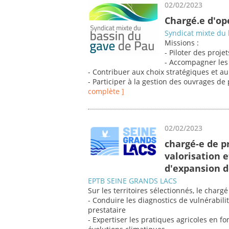
02/02/2023
Chargé.e d'op
Syndicat mixte du
Missions :
- Piloter des proj
- Accompagner les
- Contribuer aux choix stratégiques et a
- Participer à la gestion des ouvrages de
complète ]
02/02/2023
chargé-e de p
valorisation e
d'expansion d
EPTB SEINE GRANDS LACS
Sur les territoires sélectionnés, le charg
- Conduire les diagnostics de vulnérabilit
prestataire
- Expertiser les pratiques agricoles en fo