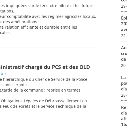
les impliquées sur le territoire pilote et les futures
29
tations,
eur comptabilité avec les régimes agricoles locaux,
Ép
r des améliorations
20
relation efficiente et durable entre les
av
ocales.
22
Au
cr
de
20
inistratif chargé du PCS et des OLD
 Air
La
té hiérarchique du Chef de Service de la Police
pou
ssions seront :
d’a
egarde de la commune : reprise en termes
28
ux Obligations Légales de Débroussaillement en
 Feux de Forêts et le Service Technique de la
Re
d’
aff
15