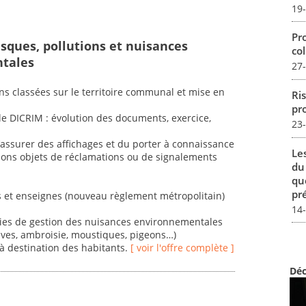
19
Pro
sques, pollutions et nuisances
col
tales
27
ons classées sur le territoire communal et mise en
Ris
pro
 le DICRIM : évolution des documents, exercice,
23
’assurer des affichages et du porter à connaissance
Le
ations objets de réclamations ou de signalements
du
qu
pré
és et enseignes (nouveau règlement métropolitain)
14
égies de gestion des nuisances environnementales
asives, ambroisie, moustiques, pigeons…)
 à destination des habitants.
[ voir l'offre complète ]
Déc