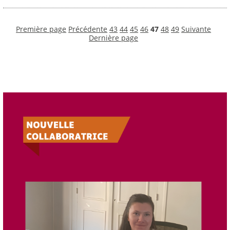
Première page
Précédente
43
44
45
46
47
48
49
Suivante
Dernière page