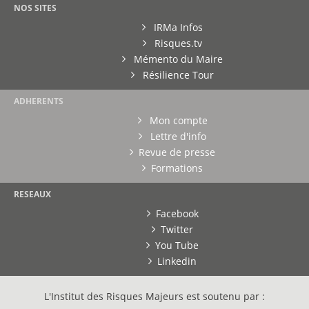
NOS SITES
IRMa Infos
Risques.tv
Mémento du Maire
Résilience Tour
ADHERENTS
Mon compte
Lettre d'info
Revue de presse
Formations
RESEAUX
Facebook
Twitter
You Tube
Linkedin
L'Institut des Risques Majeurs est soutenu par :