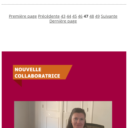
Première page
Précédente
43
44
45
46
47
48
49
Suivante
Dernière page