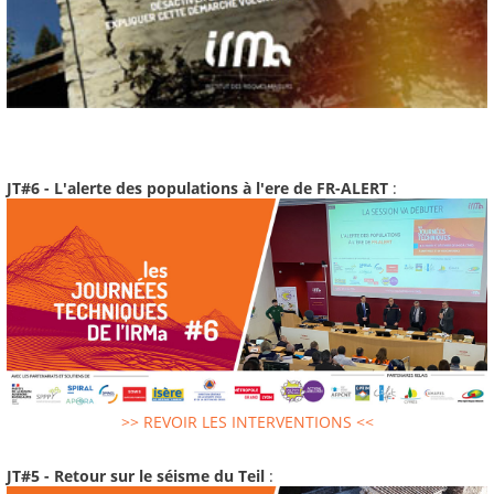
JT#6 - L'alerte des populations à l'ere de FR-ALERT
:
>> REVOIR LES INTERVENTIONS <<
JT#5 - Retour sur le séisme du Teil
: