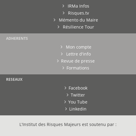
IRMa Infos
Risques.tv
Mémento du Maire
Résilience Tour
ADHERENTS
Mon compte
Lettre d'info
Revue de presse
Formations
RESEAUX
Facebook
Twitter
You Tube
Linkedin
L'Institut des Risques Majeurs est soutenu par :