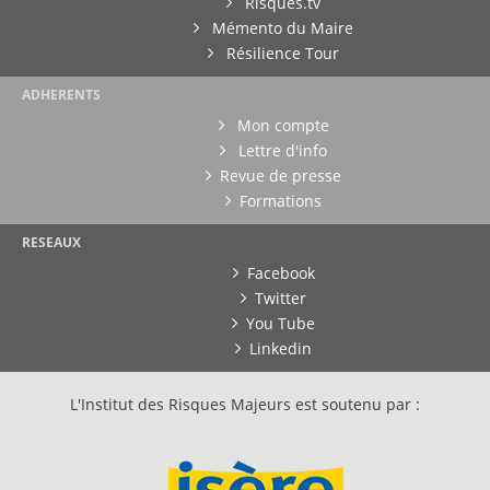
Risques.tv
Mémento du Maire
Résilience Tour
ADHERENTS
Mon compte
Lettre d'info
Revue de presse
Formations
RESEAUX
Facebook
Twitter
You Tube
Linkedin
L'Institut des Risques Majeurs est soutenu par :