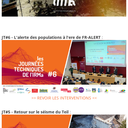
JT#6 - L'alerte des populations à l'ere de FR-ALERT
:
>> REVOIR LES INTERVENTIONS <<
JT#5 - Retour sur le séisme du Teil
: