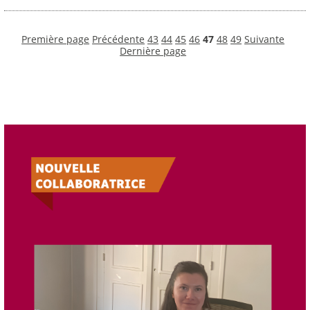
Première page
Précédente
43
44
45
46
47
48
49
Suivante
Dernière page