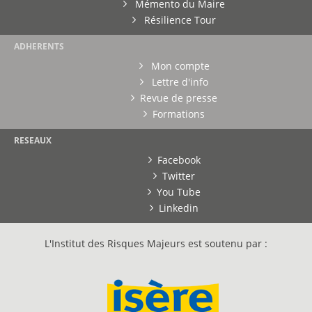
Mémento du Maire
Résilience Tour
ADHERENTS
Mon compte
Lettre d'info
Revue de presse
Formations
RESEAUX
Facebook
Twitter
You Tube
Linkedin
L'Institut des Risques Majeurs est soutenu par :