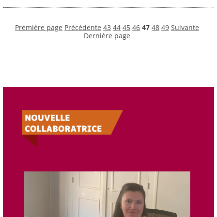
Première page
Précédente
43
44
45
46
47
48
49
Suivante
Dernière page