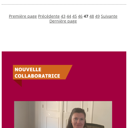
Première page
Précédente
43
44
45
46
47
48
49
Suivante
Dernière page