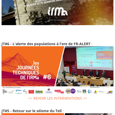
JT#6 - L'alerte des populations à l'ere de FR-ALERT
:
>> REVOIR LES INTERVENTIONS <<
JT#5 - Retour sur le séisme du Teil
: