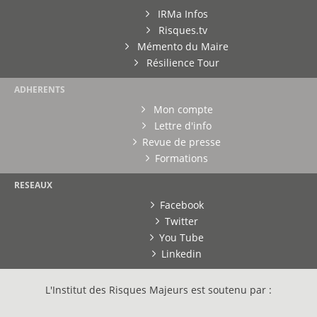
IRMa Infos
Risques.tv
Mémento du Maire
Résilience Tour
ADHERENTS
Mon compte
Lettre d'info
Revue de presse
Formations
RESEAUX
Facebook
Twitter
You Tube
Linkedin
L'Institut des Risques Majeurs est soutenu par :