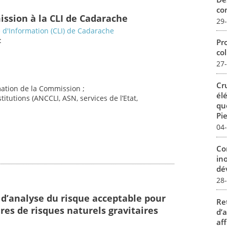
con
ission à la CLI de Cadarache
29
d'Information (CLI) de Cadarache
:
Pro
col
27
Cr
imation de la Commission ;
él
titutions (ANCCLI, ASN, services de l’Etat,
qu
Pie
04
Co
in
dév
28
 d’analyse du risque acceptable pour
Re
res de risques naturels gravitaires
d’
aff