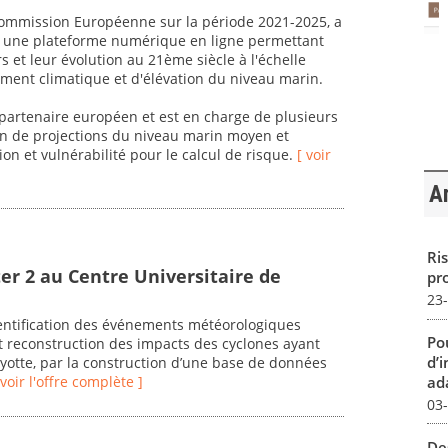
 Commission Européenne sur la période 2021-2025, a
er une plateforme numérique en ligne permettant
rs et leur évolution au 21ème siècle à l'échelle
ent climatique et d'élévation du niveau marin.
artenaire européen et est en charge de plusieurs
ion de projections du niveau marin moyen et
ion et vulnérabilité pour le calcul de risque.
[ voir
Ar
Ris
er 2 au Centre Universitaire de
pro
23
dentification des événements météorologiques
Pou
 reconstruction des impacts des cyclones ayant
d’
ayotte, par la construction d’une base de données
ada
 voir l'offre complète ]
03
De