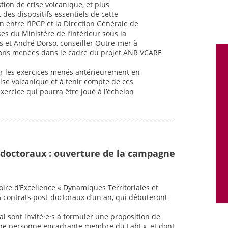
tion de crise volcanique, et plus
 des dispositifs essentiels de cette
n entre l’IPGP et la Direction Générale de
ses du Ministère de l’Intérieur sous la
s et André Dorso, conseiller Outre-mer à
xions menées dans le cadre du projet ANR VCARE
 sur les exercices menés antérieurement en
ise volcanique et à tenir compte de ces
ercice qui pourra être joué à l’échelon
-doctoraux : ouverture de la campagne
oire d’Excellence « Dynamiques Territoriales et
6 contrats post-doctoraux d’un an, qui débuteront
al sont invité·e·s à formuler une proposition de
une personne encadrante membre du LabEx, et dont