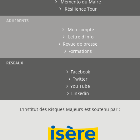
Mémento du Maire
Résilience Tour
ADHERENTS
Mon compte
Lettre d'info
Revue de presse
Formations
RESEAUX
Facebook
Twitter
You Tube
Linkedin
L'Institut des Risques Majeurs est soutenu par :