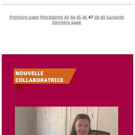
Première page
Précédente
43
44
45
46
47
48
49
Suivante
Dernière page