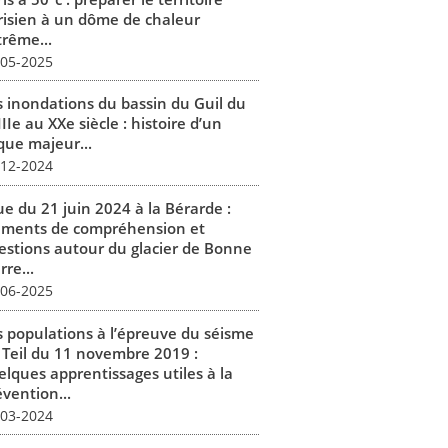
risien à un dôme de chaleur
trême...
-05-2025
s inondations du bassin du Guil du
IIe au XXe siècle : histoire d’un
que majeur...
-12-2024
ue du 21 juin 2024 à la Bérarde :
éments de compréhension et
estions autour du glacier de Bonne
rre...
-06-2025
s populations à l’épreuve du séisme
 Teil du 11 novembre 2019 :
elques apprentissages utiles à la
vention...
-03-2024