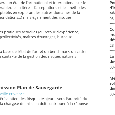
Pou
ra un état de l’art national et international sur le
d’
rable), les critères d’acceptations et les méthodes
eptable, en explorant les autres domaines de la
ada
 inondations…) mais également des risques
03
Co
es pratiques actuelles (ou retour d’expérience)
in
collectivités, maîtres d’ouvrages, bureaux
dév
28
a base de l’état de l’art et du benchmark, un cadre
La 
 contexte de la gestion des risques naturels
dev
03
Me
sol
mission Plan de Sauvegarde
des
eille Provence
03
 Prévention des Risques Majeurs, sous l'autorité du
/la chargé.e de mission doit contribuer à la réponse