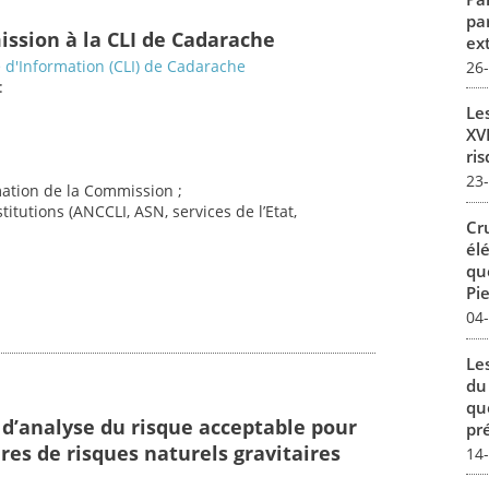
pa
ission à la CLI de Cadarache
ex
d'Information (CLI) de Cadarache
26
:
Le
XVI
ris
23
imation de la Commission ;
titutions (ANCCLI, ASN, services de l’Etat,
Cr
él
qu
Pie
04
Le
du
qu
 d’analyse du risque acceptable pour
pré
res de risques naturels gravitaires
14