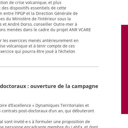
tion de crise volcanique, et plus
 des dispositifs essentiels de cette
n entre l’IPGP et la Direction Générale de
ses du Ministère de l’Intérieur sous la
s et André Dorso, conseiller Outre-mer à
xions menées dans le cadre du projet ANR VCARE
 sur les exercices menés antérieurement en
ise volcanique et à tenir compte de ces
ercice qui pourra être joué à l’échelon
-doctoraux : ouverture de la campagne
oire d’Excellence « Dynamiques Territoriales et
6 contrats post-doctoraux d’un an, qui débuteront
al sont invité·e·s à formuler une proposition de
une personne encadrante membre du LabEx, et dont