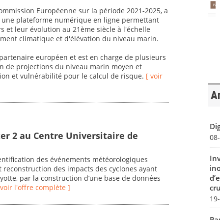
 Commission Européenne sur la période 2021-2025, a
er une plateforme numérique en ligne permettant
rs et leur évolution au 21ème siècle à l'échelle
ent climatique et d'élévation du niveau marin.
artenaire européen et est en charge de plusieurs
ion de projections du niveau marin moyen et
ion et vulnérabilité pour le calcul de risque.
[ voir
Ar
Dig
er 2 au Centre Universitaire de
08
In
dentification des événements météorologiques
in
 reconstruction des impacts des cyclones ayant
d’
ayotte, par la construction d’une base de données
cru
 voir l'offre complète ]
19
Par