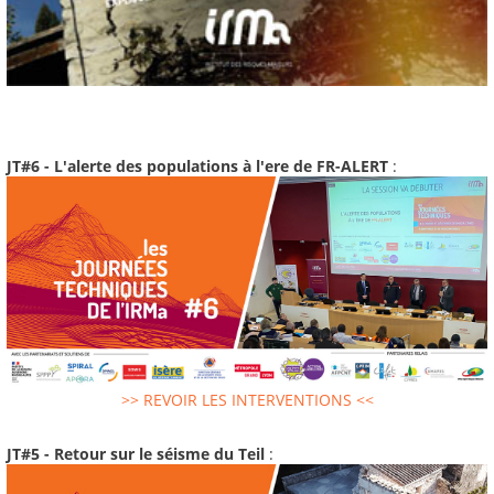
JT#6 - L'alerte des populations à l'ere de FR-ALERT
:
>> REVOIR LES INTERVENTIONS <<
JT#5 - Retour sur le séisme du Teil
: