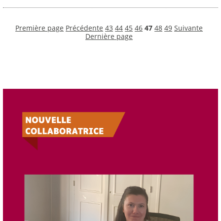
Première page
Précédente
43
44
45
46
47
48
49
Suivante
Dernière page