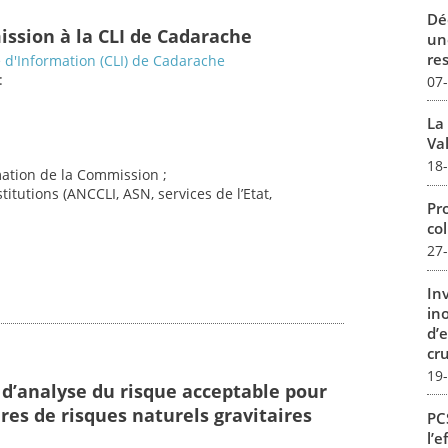
Dé
ission à la CLI de Cadarache
un
re
d'Information (CLI) de Cadarache
:
07
La
Val
18
imation de la Commission ;
titutions (ANCCLI, ASN, services de l’Etat,
Pro
col
27
In
in
d’
cru
19
 d’analyse du risque acceptable pour
res de risques naturels gravitaires
PCS
l’e