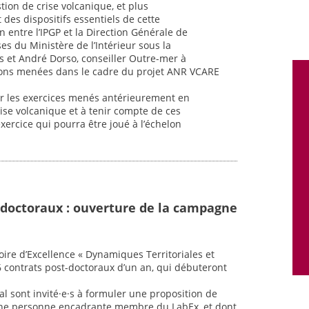
tion de crise volcanique, et plus
 des dispositifs essentiels de cette
n entre l’IPGP et la Direction Générale de
ses du Ministère de l’Intérieur sous la
s et André Dorso, conseiller Outre-mer à
xions menées dans le cadre du projet ANR VCARE
 sur les exercices menés antérieurement en
ise volcanique et à tenir compte de ces
ercice qui pourra être joué à l’échelon
-doctoraux : ouverture de la campagne
oire d’Excellence « Dynamiques Territoriales et
6 contrats post-doctoraux d’un an, qui débuteront
al sont invité·e·s à formuler une proposition de
une personne encadrante membre du LabEx, et dont