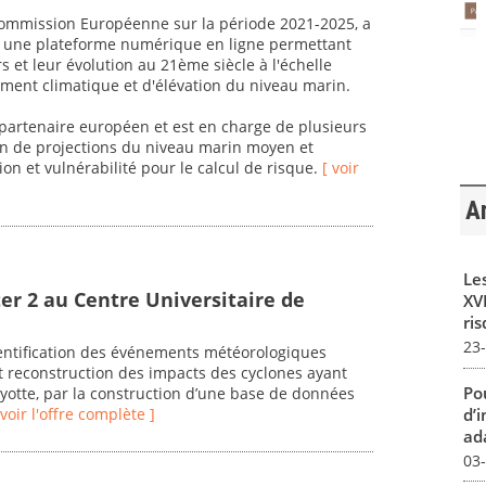
 Commission Européenne sur la période 2021-2025, a
er une plateforme numérique en ligne permettant
rs et leur évolution au 21ème siècle à l'échelle
ent climatique et d'élévation du niveau marin.
artenaire européen et est en charge de plusieurs
ion de projections du niveau marin moyen et
ion et vulnérabilité pour le calcul de risque.
[ voir
Ar
Le
er 2 au Centre Universitaire de
XVI
ris
23
dentification des événements météorologiques
 reconstruction des impacts des cyclones ayant
Pou
ayotte, par la construction d’une base de données
d’
 voir l'offre complète ]
ada
03