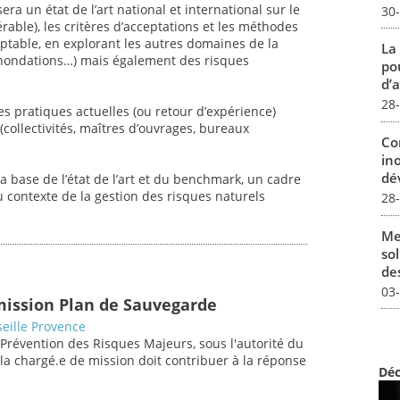
ra un état de l’art national et international sur le
30
rable), les critères d’acceptations et les méthodes
eptable, en explorant les autres domaines de la
La
 inondations…) mais également des risques
pou
d’a
28
es pratiques actuelles (ou retour d’expérience)
collectivités, maîtres d’ouvrages, bureaux
Co
in
dév
a base de l’état de l’art et du benchmark, un cadre
 contexte de la gestion des risques naturels
28
Me
sol
des
03
mission Plan de Sauvegarde
eille Provence
 Prévention des Risques Majeurs, sous l'autorité du
/la chargé.e de mission doit contribuer à la réponse
Déc