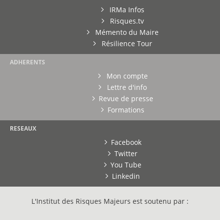
IRMa Infos
Risques.tv
Mémento du Maire
Résilience Tour
ADHERENTS
Mon compte
Lettre d'info
Revue de presse
Formations
RESEAUX
Facebook
Twitter
You Tube
Linkedin
L'Institut des Risques Majeurs est soutenu par :