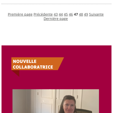
Première page
Précédente
43
44
45
46
47
48
49
Suivante
Dernière page