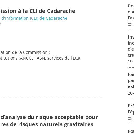
Co
ission à la CLI de Cadarache
dia
l’a
d'Information (CLI) de Cadarache
:
02
In
in
d’
imation de la Commission ;
cru
titutions (ANCCLI, ASN, services de l’Etat,
19
Par
pa
ex
26
Pré
l'
 d’analyse du risque acceptable pour
05
res de risques naturels gravitaires
Pou