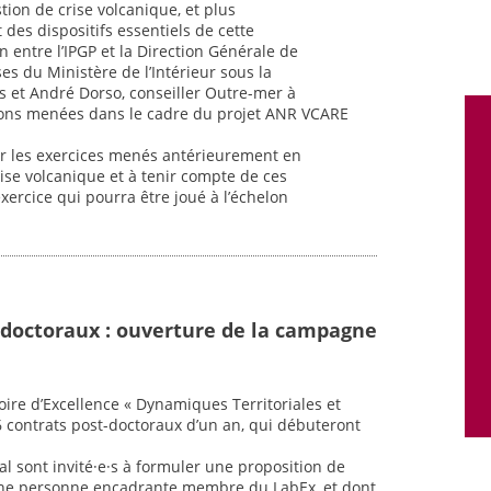
tion de crise volcanique, et plus
 des dispositifs essentiels de cette
n entre l’IPGP et la Direction Générale de
ses du Ministère de l’Intérieur sous la
s et André Dorso, conseiller Outre-mer à
xions menées dans le cadre du projet ANR VCARE
 sur les exercices menés antérieurement en
ise volcanique et à tenir compte de ces
ercice qui pourra être joué à l’échelon
-doctoraux : ouverture de la campagne
oire d’Excellence « Dynamiques Territoriales et
6 contrats post-doctoraux d’un an, qui débuteront
al sont invité·e·s à formuler une proposition de
une personne encadrante membre du LabEx, et dont