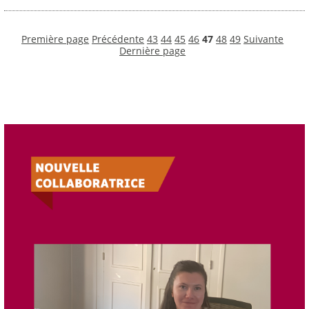
Première page
Précédente
43
44
45
46
47
48
49
Suivante
Dernière page