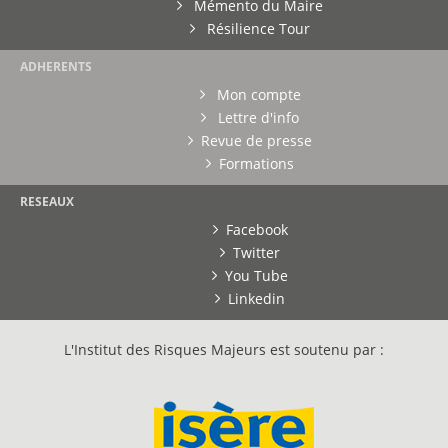
Mémento du Maire
Résilience Tour
ADHERENTS
Mon compte
Lettre d'info
Revue de presse
Formations
RESEAUX
Facebook
Twitter
You Tube
Linkedin
L'Institut des Risques Majeurs est soutenu par :