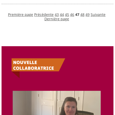
Première page
Précédente
43
44
45
46
47
48
49
Suivante
Dernière page