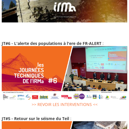
JT#6 - L'alerte des populations à l'ere de FR-ALERT
:
>> REVOIR LES INTERVENTIONS <<
JT#5 - Retour sur le séisme du Teil
: