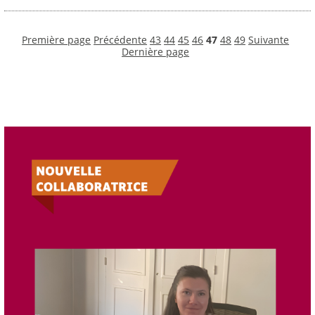
Première page
Précédente
43
44
45
46
47
48
49
Suivante
Dernière page