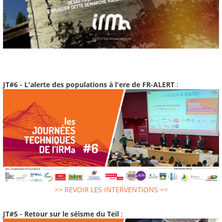
JT#6 - L'alerte des populations à l'ere de FR-ALERT
:
>> REVOIR LES INTERVENTIONS <<
JT#5 - Retour sur le séisme du Teil
: