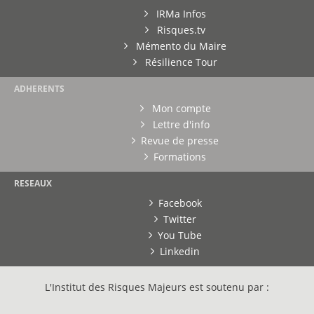
IRMa Infos
Risques.tv
Mémento du Maire
Résilience Tour
ADHERENTS
Mon compte
Lettre d'info
Revue de presse
Formations
RESEAUX
Facebook
Twitter
You Tube
Linkedin
L'Institut des Risques Majeurs est soutenu par :