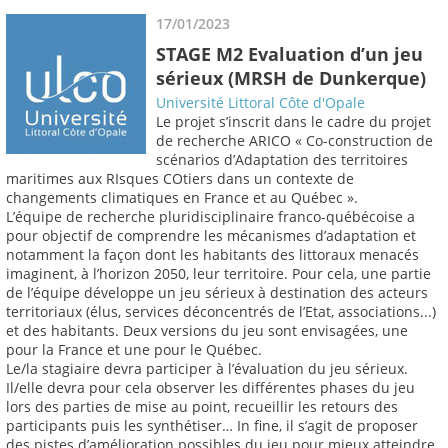
17/01/2023
STAGE M2 Evaluation d’un jeu
sérieux (MRSH de Dunkerque)
Université Littoral Côte d'Opale
Le projet s’inscrit dans le cadre du projet
de recherche ARICO « Co-construction de
scénarios d’Adaptation des territoires
maritimes aux RIsques COtiers dans un contexte de
changements climatiques en France et au Québec ».
L’équipe de recherche pluridisciplinaire franco-québécoise a
pour objectif de comprendre les mécanismes d’adaptation et
notamment la façon dont les habitants des littoraux menacés
imaginent, à l’horizon 2050, leur territoire. Pour cela, une partie
de l’équipe développe un jeu sérieux à destination des acteurs
territoriaux (élus, services déconcentrés de l’Etat, associations...)
et des habitants. Deux versions du jeu sont envisagées, une
pour la France et une pour le Québec.
Le/la stagiaire devra participer à l’évaluation du jeu sérieux.
Il/elle devra pour cela observer les différentes phases du jeu
lors des parties de mise au point, recueillir les retours des
participants puis les synthétiser… In fine, il s’agit de proposer
des pistes d’amélioration possibles du jeu pour mieux atteindre