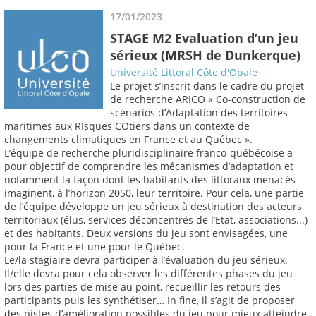
17/01/2023
STAGE M2 Evaluation d’un jeu
sérieux (MRSH de Dunkerque)
Université Littoral Côte d'Opale
Le projet s’inscrit dans le cadre du projet
de recherche ARICO « Co-construction de
scénarios d’Adaptation des territoires
maritimes aux RIsques COtiers dans un contexte de
changements climatiques en France et au Québec ».
L’équipe de recherche pluridisciplinaire franco-québécoise a
pour objectif de comprendre les mécanismes d’adaptation et
notamment la façon dont les habitants des littoraux menacés
imaginent, à l’horizon 2050, leur territoire. Pour cela, une partie
de l’équipe développe un jeu sérieux à destination des acteurs
territoriaux (élus, services déconcentrés de l’Etat, associations...)
et des habitants. Deux versions du jeu sont envisagées, une
pour la France et une pour le Québec.
Le/la stagiaire devra participer à l’évaluation du jeu sérieux.
Il/elle devra pour cela observer les différentes phases du jeu
lors des parties de mise au point, recueillir les retours des
participants puis les synthétiser… In fine, il s’agit de proposer
des pistes d’amélioration possibles du jeu pour mieux atteindre