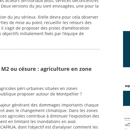
s acteurs territoriaux (élus, services déconcentrés
ts. Deux versions du jeu sont envisagées, une pour la
tion du jeu sérieux. Il/elle devra pour cela observer
ties de mise au point, recueillir les retours des
 il s’agit de proposer des pistes d’amélioration
objectifs initialement fixés par l’équipe de
 M2 ou césure : agriculture en zone
 agricoles péri-urbaines situées en zones
publique proposer autour de Montpellier ?
 majeur générant des dommages importants chaque
nt avec le changement climatique. Dans les zones
ces agricoles contribue à diminuer l'exposition des
t en limitant les inondations en aval.
t CAFRUA, dont l’objectif est d’analyser comment les