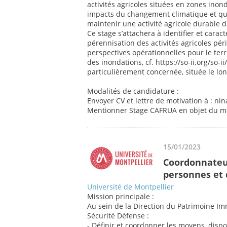
activités agricoles situées en zones inon
impacts du changement climatique et que
maintenir une activité agricole durable d
Ce stage s’attachera à identifier et caracté
pérennisation des activités agricoles pé
perspectives opérationnelles pour le terr
des inondations, cf. https://so-ii.org/s
particulièrement concernée, située le long
Modalités de candidature :
Envoyer CV et lettre de motivation à : nin
Mentionner Stage CAFRUA en objet du ma
15/01/2023
Coordonnateur
personnes et 
Université de Montpellier
Mission principale :
Au sein de la Direction du Patrimoine Imm
Sécurité Défense :
- Définir et coordonner les moyens, dispos