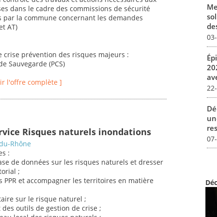
Me
ses dans le cadre des commissions de sécurité
sol
uits par la commune concernant les demandes
des
et AT)
03
de crise prévention des risques majeurs :
Ép
 de Sauvegarde (PCS)
20
av
oir l'offre complète ]
22
Dé
un
re
ervice Risques naturels inondations
07
-du-Rhône
es :
ase de données sur les risques naturels et dresser
orial ;
des PPR et accompagner les territoires en matière
Déc
aire sur le risque naturel ;
des outils de gestion de crise ;