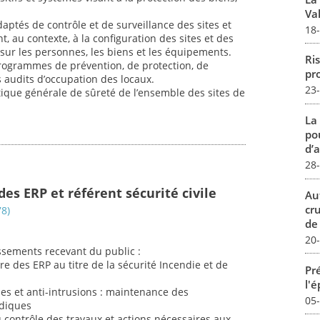
Val
ptés de contrôle et de surveillance des sites et
18
t, au contexte, à la configuration des sites et des
 sur les personnes, les biens et les équipements.
Ris
rogrammes de prévention, de protection, de
pro
s audits d’occupation des locaux.
23
itique générale de sûreté de l’ensemble des sites de
La
pou
d’a
28
es ERP et référent sécurité civile
Au
cr
78)
de
20
ssements recevant du public :
re des ERP au titre de la sécurité Incendie et de
Pré
l'
es et anti-intrusions : maintenance des
05
odiques
 contrôle des travaux et actions nécessaires aux