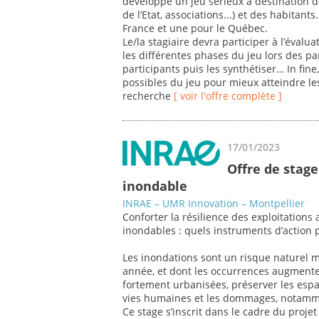
développe un jeu sérieux à destination de
de l’Etat, associations...) et des habitan
France et une pour le Québec.
Le/la stagiaire devra participer à l’évalua
les différentes phases du jeu lors des par
participants puis les synthétiser… In fine,
possibles du jeu pour mieux atteindre les 
recherche
[ voir l'offre complète ]
17/01/2023
Offre de stage
inondable
INRAE – UMR Innovation – Montpellier
Conforter la résilience des exploitations
inondables : quels instruments d’action 
Les inondations sont un risque naturel
année, et dont les occurrences augmente
fortement urbanisées, préserver les espa
vies humaines et les dommages, notammen
Ce stage s’inscrit dans le cadre du proje