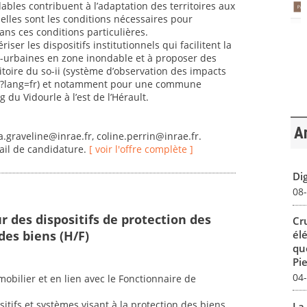
dables contribuent à l’adaptation des territoires aux
lles sont les conditions nécessaires pour
ans ces conditions particulières.
riser les dispositifs institutionnels qui facilitent la
ri-urbaines en zone inondable et à proposer des
itoire du so-ii (système d’observation des impacts
o-ii/?lang=fr) et notamment pour une commune
 du Vidourle à l’est de l’Hérault.
Ar
a.graveline@inrae.fr, coline.perrin@inrae.fr.
il de candidature.
[ voir l'offre complète ]
Dig
08
 des dispositifs de protection des
Cr
des biens (H/F)
él
qu
Pie
04
obilier et en lien avec le Fonctionnaire de
itifs et systèmes visant à la protection des biens,
La