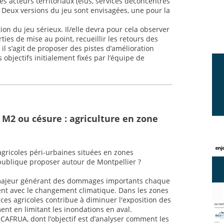
s acteurs territoriaux (élus, services déconcentrés
ts. Deux versions du jeu sont envisagées, une pour la
tion du jeu sérieux. Il/elle devra pour cela observer
ties de mise au point, recueillir les retours des
 il s’agit de proposer des pistes d’amélioration
objectifs initialement fixés par l’équipe de
 M2 ou césure : agriculture en zone
 agricoles péri-urbaines situées en zones
publique proposer autour de Montpellier ?
 majeur générant des dommages importants chaque
nt avec le changement climatique. Dans les zones
ces agricoles contribue à diminuer l'exposition des
t en limitant les inondations en aval.
t CAFRUA, dont l’objectif est d’analyser comment les