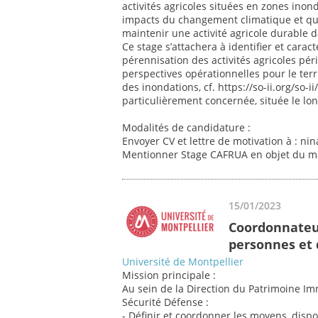
activités agricoles situées en zones inon
impacts du changement climatique et que
maintenir une activité agricole durable d
Ce stage s’attachera à identifier et caracté
pérennisation des activités agricoles pé
perspectives opérationnelles pour le terr
des inondations, cf. https://so-ii.org/s
particulièrement concernée, située le long
Modalités de candidature :
Envoyer CV et lettre de motivation à : nin
Mentionner Stage CAFRUA en objet du ma
15/01/2023
Coordonnateur
personnes et 
Université de Montpellier
Mission principale :
Au sein de la Direction du Patrimoine Imm
Sécurité Défense :
- Définir et coordonner les moyens, dispos