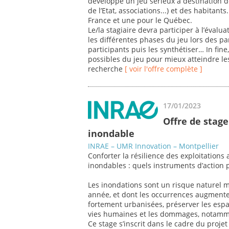
développe un jeu sérieux à destination de
de l’Etat, associations...) et des habitan
France et une pour le Québec.
Le/la stagiaire devra participer à l’évalua
les différentes phases du jeu lors des par
participants puis les synthétiser… In fine,
possibles du jeu pour mieux atteindre les 
recherche
[ voir l'offre complète ]
17/01/2023
Offre de stage
inondable
INRAE – UMR Innovation – Montpellier
Conforter la résilience des exploitations
inondables : quels instruments d’action 
Les inondations sont un risque naturel
année, et dont les occurrences augmente
fortement urbanisées, préserver les espa
vies humaines et les dommages, notammen
Ce stage s’inscrit dans le cadre du proje