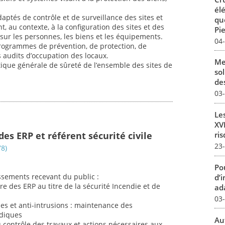
él
ptés de contrôle et de surveillance des sites et
qu
t, au contexte, à la configuration des sites et des
Pie
 sur les personnes, les biens et les équipements.
04
rogrammes de prévention, de protection, de
s audits d’occupation des locaux.
Me
itique générale de sûreté de l’ensemble des sites de
sol
des
03
Le
XVI
es ERP et référent sécurité civile
ris
23
78)
Pou
ssements recevant du public :
d’
re des ERP au titre de la sécurité Incendie et de
ada
03
es et anti-intrusions : maintenance des
odiques
Au
 contrôle des travaux et actions nécessaires aux