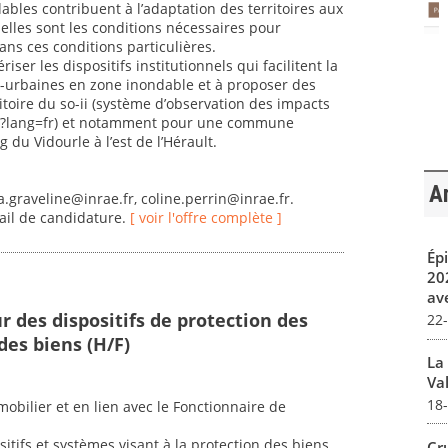
dables contribuent à l’adaptation des territoires aux
lles sont les conditions nécessaires pour
ans ces conditions particulières.
riser les dispositifs institutionnels qui facilitent la
ri-urbaines en zone inondable et à proposer des
itoire du so-ii (système d’observation des impacts
o-ii/?lang=fr) et notamment pour une commune
 du Vidourle à l’est de l’Hérault.
Ar
a.graveline@inrae.fr, coline.perrin@inrae.fr.
il de candidature.
[ voir l'offre complète ]
Ép
20
av
 des dispositifs de protection des
22
des biens (H/F)
La
Val
18
obilier et en lien avec le Fonctionnaire de
itifs et systèmes visant à la protection des biens,
Cr