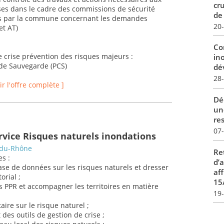
cr
ses dans le cadre des commissions de sécurité
de
uits par la commune concernant les demandes
20
et AT)
Co
de crise prévention des risques majeurs :
in
 de Sauvegarde (PCS)
dév
28
oir l'offre complète ]
Dé
un
re
07
ervice Risques naturels inondations
-du-Rhône
Re
es :
d’
ase de données sur les risques naturels et dresser
aff
orial ;
15
des PPR et accompagner les territoires en matière
19
aire sur le risque naturel ;
des outils de gestion de crise ;