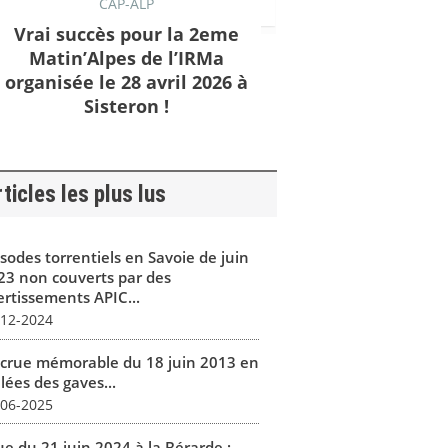
CAP-ALP
Vrai succès pour la 2eme
Matin’Alpes de l’IRMa
organisée le 28 avril 2026 à
Sisteron !
ticles les plus lus
isodes torrentiels en Savoie de juin
23 non couverts par des
ertissements APIC...
-12-2024
 crue mémorable du 18 juin 2013 en
lées des gaves...
-06-2025
ue du 21 juin 2024 à la Bérarde :