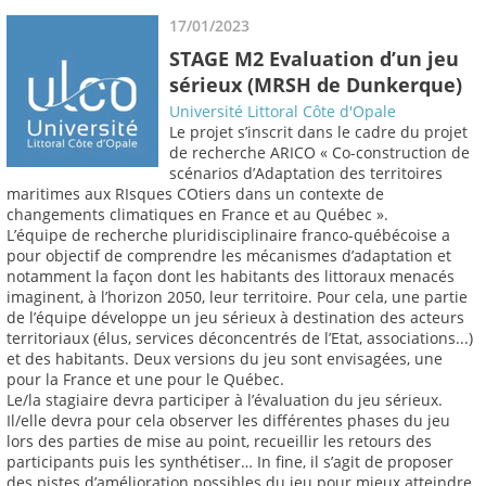
17/01/2023
STAGE M2 Evaluation d’un jeu
sérieux (MRSH de Dunkerque)
Université Littoral Côte d'Opale
Le projet s’inscrit dans le cadre du projet
de recherche ARICO « Co-construction de
scénarios d’Adaptation des territoires
maritimes aux RIsques COtiers dans un contexte de
changements climatiques en France et au Québec ».
L’équipe de recherche pluridisciplinaire franco-québécoise a
pour objectif de comprendre les mécanismes d’adaptation et
notamment la façon dont les habitants des littoraux menacés
imaginent, à l’horizon 2050, leur territoire. Pour cela, une partie
de l’équipe développe un jeu sérieux à destination des acteurs
territoriaux (élus, services déconcentrés de l’Etat, associations...)
et des habitants. Deux versions du jeu sont envisagées, une
pour la France et une pour le Québec.
Le/la stagiaire devra participer à l’évaluation du jeu sérieux.
Il/elle devra pour cela observer les différentes phases du jeu
lors des parties de mise au point, recueillir les retours des
participants puis les synthétiser… In fine, il s’agit de proposer
des pistes d’amélioration possibles du jeu pour mieux atteindre