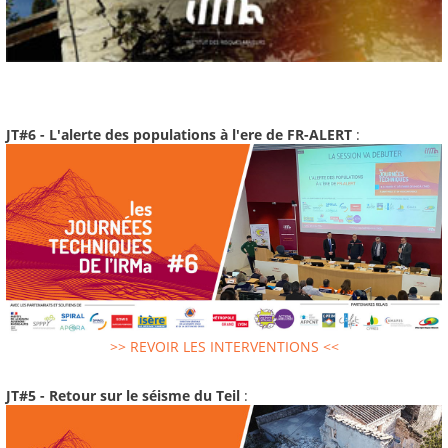
JT#6 - L'alerte des populations à l'ere de FR-ALERT
:
>> REVOIR LES INTERVENTIONS <<
JT#5 - Retour sur le séisme du Teil
: