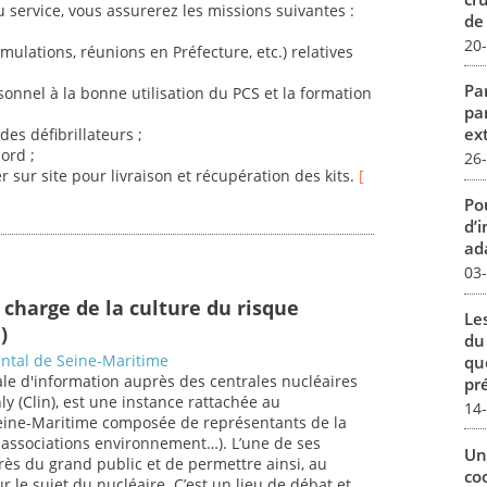
u service, vous assurerez les missions suivantes :
de
20
mulations, réunions en Préfecture, etc.) relatives
Par
sonnel à la bonne utilisation du PCS et la formation
pa
ex
des défibrillateurs ;
ord ;
26
r sur site pour livraison et récupération des kits.
[
Pou
d’
ada
03
 charge de la culture du risque
Le
)
du
ntal de Seine-Maritime
qu
le d'information auprès des centrales nucléaires
pré
ly (Clin), est une instance rattachée au
14
ine-Maritime composée de représentants de la
s, associations environnement…). L’une de ses
Un
rès du grand public et de permettre ainsi, au
co
r le sujet du nucléaire. C’est un lieu de débat et