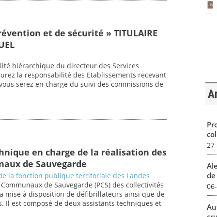
révention et de sécurité » TITULAIRE
UEL
lité hiérarchique du directeur des Services
urez la responsabilité des Etablissements recevant
t vous serez en charge du suivi des commissions de
Ar
Pro
col
27
hnique en charge de la réalisation des
aux de Sauvegarde
Al
de 
de la fonction publique territoriale des Landes
ns Communaux de Sauvegarde (PCS) des collectivités
06
 la mise à disposition de défibrillateurs ainsi que de
. Il est composé de deux assistants techniques et
Au
cr