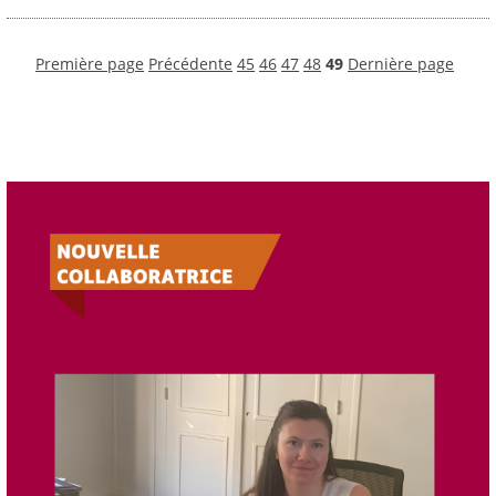
Première page
Précédente
45
46
47
48
49
Dernière page