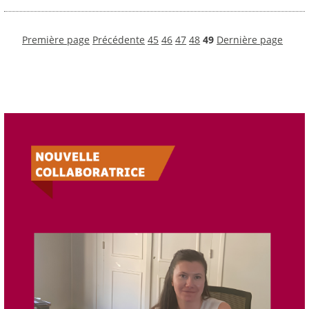
Première page
Précédente
45
46
47
48
49
Dernière page