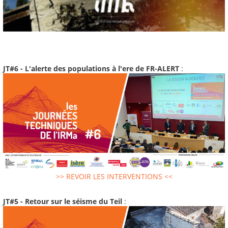
JT#6 - L'alerte des populations à l'ere de FR-ALERT
:
>> REVOIR LES INTERVENTIONS <<
JT#5 - Retour sur le séisme du Teil
: