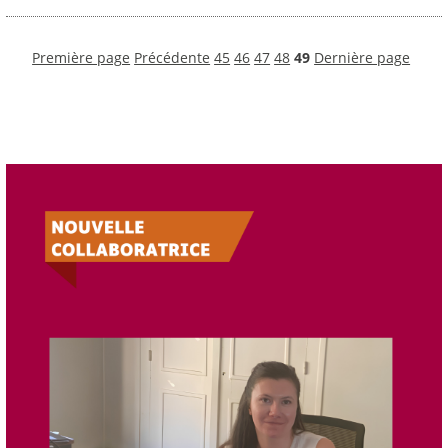
Première page
Précédente
45
46
47
48
49
Dernière page