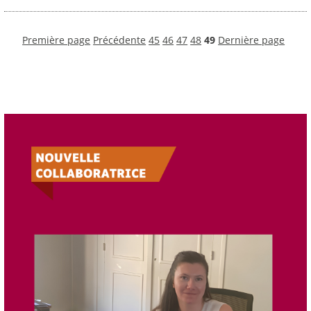
Première page
Précédente
45
46
47
48
49
Dernière page