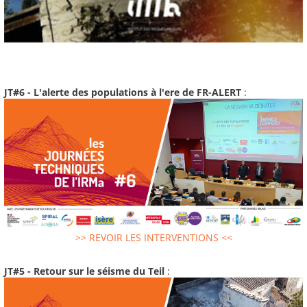
JT#6 - L'alerte des populations à l'ere de FR-ALERT
:
>> REVOIR LES INTERVENTIONS <<
JT#5 - Retour sur le séisme du Teil
: