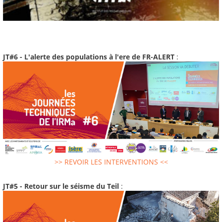
JT#6 - L'alerte des populations à l'ere de FR-ALERT
:
>> REVOIR LES INTERVENTIONS <<
JT#5 - Retour sur le séisme du Teil
: