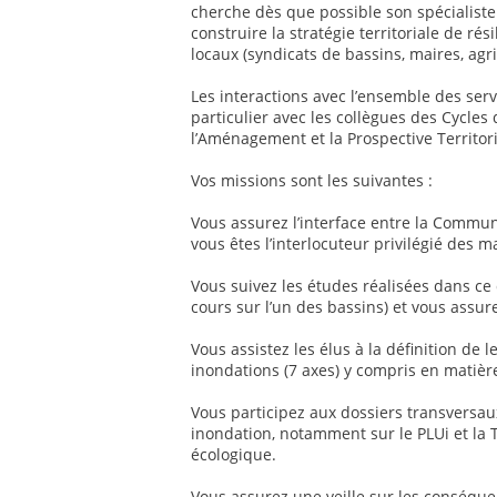
cherche dès que possible son spécialiste
construire la stratégie territoriale de rés
locaux (syndicats de bassins, maires, agric
Les interactions avec l’ensemble des serv
particulier avec les collègues des Cycle
l’Aménagement et la Prospective Territori
Vos missions sont les suivantes :
Vous assurez l’interface entre la Commun
vous êtes l’interlocuteur privilégié des m
Vous suivez les études réalisées dans c
cours sur l’un des bassins) et vous assur
Vous assistez les élus à la définition de l
inondations (7 axes) y compris en matiè
Vous participez aux dossiers transversa
inondation, notamment sur le PLUi et la T
écologique.
Vous assurez une veille sur les conséqu