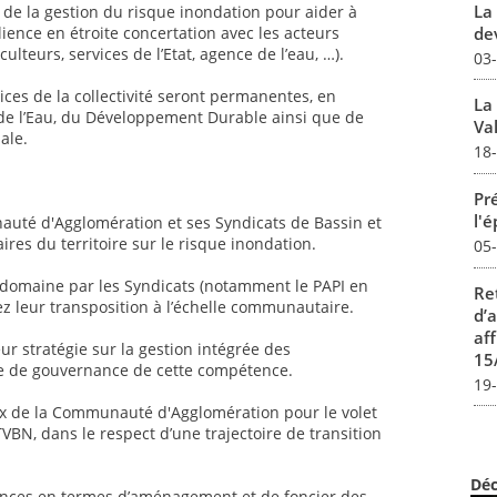
La 
 de la gestion du risque inondation pour aider à
dev
ilience en étroite concertation avec les acteurs
ulteurs, services de l’Etat, agence de l’eau, …).
03
ices de la collectivité seront permanentes, en
La
s de l’Eau, du Développement Durable ainsi que de
Val
ale.
18
Pré
l'
auté d'Agglomération et ses Syndicats de Bassin et
aires du territoire sur le risque inondation.
05
e domaine par les Syndicats (notamment le PAPI en
Re
ez leur transposition à l’échelle communautaire.
d’
aff
eur stratégie sur la gestion intégrée des
15
re de gouvernance de cette compétence.
19
ux de la Communauté d'Agglomération pour le volet
VBN, dans le respect d’une trajectoire de transition
Déc
ences en termes d’aménagement et de foncier des