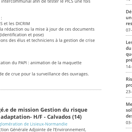
e intercommunal afin de tester le PICS une fois
Dé
un
:
re
S et les DICRIM
a rédaction ou la mise à jour de ces documents
07
identification et pose)
ions des élus et techniciens à la gestion de crise
Le
du
qu
pré
ation du PAPI : animation de la maquette
14
ode de crue pour la surveillance des ouvrages.
Ris
pro
23
Me
gé.e de mission Gestion du risque
sol
des
adaptation- H/F - Calvados (14)
03
lomération de Lisieux-Normandie
ection Générale Adjointe de l’Environnement,