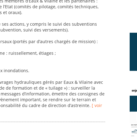
s membres d’Eaux & Vilaine et les partenaires :
l’Etat (comités de pilotage, comités techniques,
 et oraux).
e ses actions, y compris le suivi des subventions
ubvention, suivi des versements).
ersaux (portés par d’autres chargés de mission) :
ne : ruissellement, étiages ;
x inondations.
ouvrages hydrauliques gérés par Eaux & Vilaine avec
 de formation et de « tuilage ») : surveiller la
s messages d’information, émettre des consignes de
évènement important, se rendre sur le terrain et
onsabilité du cadre de direction d’astreinte.
[ voir