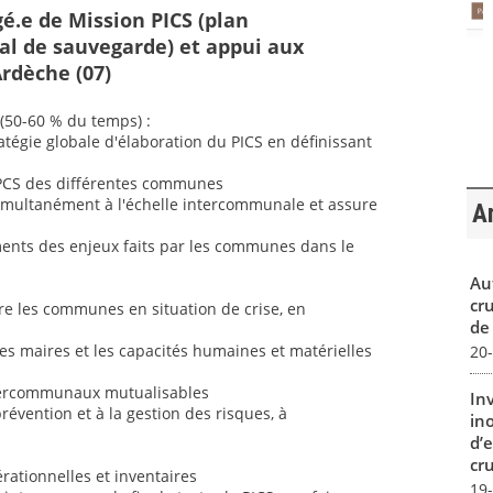
gé.e de Mission PICS (plan
l de sauvegarde) et appui aux
rdèche (07)
(50-60 % du temps) :
atégie globale d'élaboration du PICS en définissant
s PCS des différentes communes
simultanément à l'échelle intercommunale et assure
Ar
ments des enjeux faits par les communes dans le
Au
cr
tre les communes en situation de crise, en
de
des maires et les capacités humaines et matérielles
20
tercommunaux mutualisables
In
évention et à la gestion des risques, à
in
d’
cru
érationnelles et inventaires
19