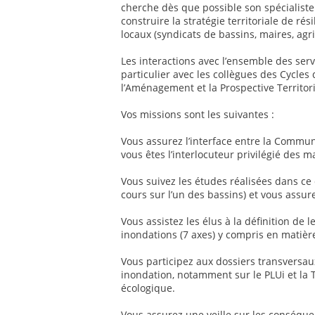
cherche dès que possible son spécialiste
construire la stratégie territoriale de rés
locaux (syndicats de bassins, maires, agric
Les interactions avec l’ensemble des serv
particulier avec les collègues des Cycle
l’Aménagement et la Prospective Territori
Vos missions sont les suivantes :
Vous assurez l’interface entre la Commun
vous êtes l’interlocuteur privilégié des m
Vous suivez les études réalisées dans c
cours sur l’un des bassins) et vous assur
Vous assistez les élus à la définition de l
inondations (7 axes) y compris en matiè
Vous participez aux dossiers transversa
inondation, notamment sur le PLUi et la T
écologique.
Vous assurez une veille sur les conséqu