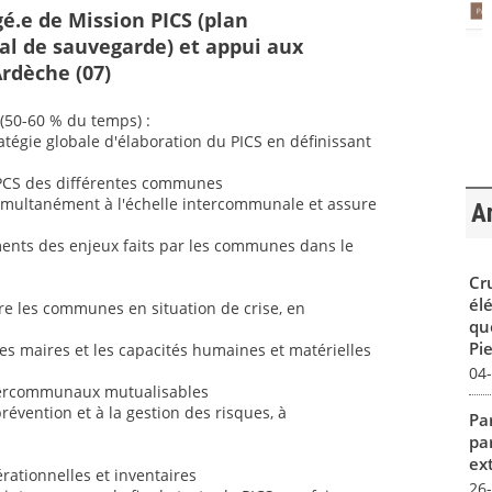
gé.e de Mission PICS (plan
l de sauvegarde) et appui aux
rdèche (07)
(50-60 % du temps) :
atégie globale d'élaboration du PICS en définissant
s PCS des différentes communes
simultanément à l'échelle intercommunale et assure
Ar
ments des enjeux faits par les communes dans le
Cr
él
tre les communes en situation de crise, en
qu
Pie
des maires et les capacités humaines et matérielles
04
tercommunaux mutualisables
évention et à la gestion des risques, à
Par
pa
ex
érationnelles et inventaires
26