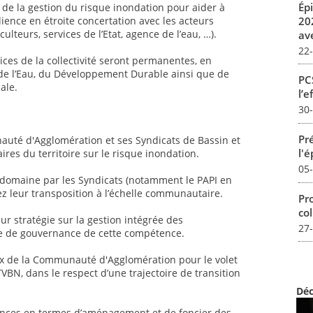
Ép
 de la gestion du risque inondation pour aider à
20
ilience en étroite concertation avec les acteurs
ulteurs, services de l’Etat, agence de l’eau, …).
av
22
ices de la collectivité seront permanentes, en
s de l’Eau, du Développement Durable ainsi que de
PCS
ale.
l’e
30
Pré
auté d'Agglomération et ses Syndicats de Bassin et
l'
aires du territoire sur le risque inondation.
05
e domaine par les Syndicats (notamment le PAPI en
ez leur transposition à l’échelle communautaire.
Pro
col
eur stratégie sur la gestion intégrée des
27
re de gouvernance de cette compétence.
ux de la Communauté d'Agglomération pour le volet
VBN, dans le respect d’une trajectoire de transition
Déc
ences en termes d’aménagement et de foncier des