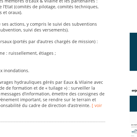
s membres d’Eaux & Vilaine et les partenaires :
l’Etat (comités de pilotage, comités techniques,
 et oraux).
e ses actions, y compris le suivi des subventions
ubvention, suivi des versements).
ersaux (portés par d’autres chargés de mission) :
ne : ruissellement, étiages ;
x inondations.
ouvrages hydrauliques gérés par Eaux & Vilaine avec
 de formation et de « tuilage ») : surveiller la
s messages d’information, émettre des consignes de
évènement important, se rendre sur le terrain et
onsabilité du cadre de direction d’astreinte.
[ voir