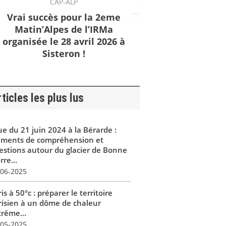
CAP-ALP
Vrai succès pour la 2eme
Matin’Alpes de l’IRMa
organisée le 28 avril 2026 à
Sisteron !
ticles les plus lus
ue du 21 juin 2024 à la Bérarde :
éments de compréhension et
estions autour du glacier de Bonne
rre...
-06-2025
is à 50°c : préparer le territoire
risien à un dôme de chaleur
trême...
-05-2025