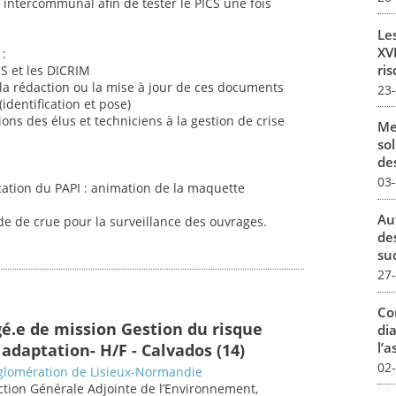
e intercommunal afin de tester le PICS une fois
Le
XVI
:
ris
S et les DICRIM
a rédaction ou la mise à jour de ces documents
23
identification et pose)
ions des élus et techniciens à la gestion de crise
Me
sol
des
03
ation du PAPI : animation de la maquette
Au
ode de crue pour la surveillance des ouvrages.
de
su
27
Co
gé.e de mission Gestion du risque
dia
l’a
adaptation- H/F - Calvados (14)
02
lomération de Lisieux-Normandie
ection Générale Adjointe de l’Environnement,