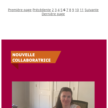
Première page
Précédente
2
3
4
5
6
7
8
9
10
11
Suivante
Dernière page