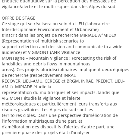
Enquête quantitative sur la perception des messages de
vigilance/alerte et le multirisques dans les Alpes du sud
OFFRE DE STAGE
Ce stage qui se réalisera au sein du LIEU (Laboratoire
Interdisciplinaire Environnement et Urbanisme)
s’inscrit dans les projets de recherche MIRIADE A*MIDEX
(Representation of multirisk scenarios to
support reflection and decision and communicate to a wide
audience) et VIGIMONT (ANR-VIGIlance
MONTagne – Mountain Vigilance : Forecasting the risk of
landslides and debris flows in mountainous
areas). Ces projets pluridisciplinaires impliquent deux équipes
de recherche (respectivement INRAE
RECOVER, LIEU-AMU, CEREGE et BRGM, INRAE, PREDICT, LIEU-
AMU). MIRIADE étudie la
représentation du multirisques et ses impacts, tandis que
VIGIMONT étudie la vigilance et l’alerte
météorologiques et particulièrement leurs transferts aux
risques gravitaires. Les Alpes du sud sont les
territoires ciblés. Dans une perspective d’amélioration de
l’information multirisques d’une part, et
d’amélioration des dispositifs d’alertes d’autre part, une
première phase des projets était d’analyser