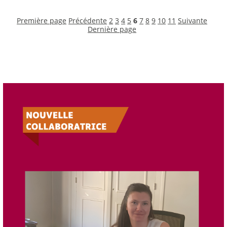
Première page
Précédente
2
3
4
5
6
7
8
9
10
11
Suivante
Dernière page