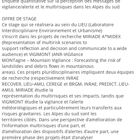
Enquête quantitative sur la perception des messages de
vigilance/alerte et le multirisques dans les Alpes du sud
OFFRE DE STAGE
Ce stage qui se réalisera au sein du LIEU (Laboratoire
Interdisciplinaire Environnement et Urbanisme)
s’inscrit dans les projets de recherche MIRIADE A*MIDEX
(Representation of multirisk scenarios to
support reflection and decision and communicate to a wide
audience) et VIGIMONT (ANR-VIGIlance
MONTagne – Mountain Vigilance : Forecasting the risk of
landslides and debris flows in mountainous
areas). Ces projets pluridisciplinaires impliquent deux équipes
de recherche (respectivement INRAE
RECOVER, LIEU-AMU, CEREGE et BRGM, INRAE, PREDICT, LIEU-
AMU). MIRIADE étudie la
représentation du multirisques et ses impacts, tandis que
VIGIMONT étudie la vigilance et l’alerte
météorologiques et particulièrement leurs transferts aux
risques gravitaires. Les Alpes du sud sont les
territoires ciblés. Dans une perspective d’amélioration de
l’information multirisques d’une part, et
d’amélioration des dispositifs d’alertes d’autre part, une
première phase des projets était d’analyser