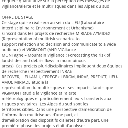
Enquête quantitative sur la perception des messages de
vigilance/alerte et le multirisques dans les Alpes du sud
OFFRE DE STAGE
Ce stage qui se réalisera au sein du LIEU (Laboratoire
Interdisciplinaire Environnement et Urbanisme)
s’inscrit dans les projets de recherche MIRIADE A*MIDEX
(Representation of multirisk scenarios to
support reflection and decision and communicate to a wide
audience) et VIGIMONT (ANR-VIGIlance
MONTagne – Mountain Vigilance : Forecasting the risk of
landslides and debris flows in mountainous
areas). Ces projets pluridisciplinaires impliquent deux équipes
de recherche (respectivement INRAE
RECOVER, LIEU-AMU, CEREGE et BRGM, INRAE, PREDICT, LIEU-
AMU). MIRIADE étudie la
représentation du multirisques et ses impacts, tandis que
VIGIMONT étudie la vigilance et l’alerte
météorologiques et particulièrement leurs transferts aux
risques gravitaires. Les Alpes du sud sont les
territoires ciblés. Dans une perspective d’amélioration de
l’information multirisques d’une part, et
d’amélioration des dispositifs d’alertes d’autre part, une
première phase des projets était d’analyser