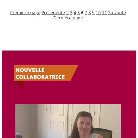
Première page
Précédente
2
3
4
5
6
7
8
9
10
11
Suivante
Dernière page