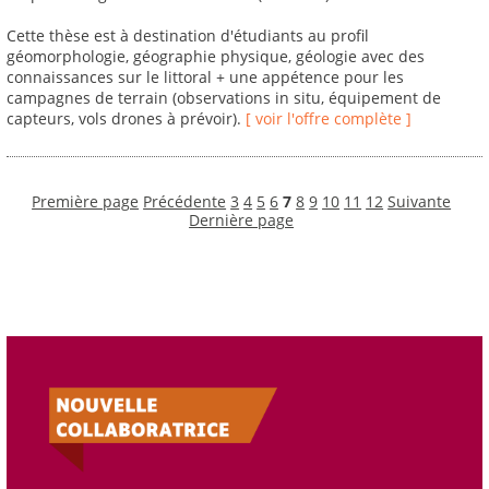
Cette thèse est à destination d'étudiants au profil
géomorphologie, géographie physique, géologie avec des
connaissances sur le littoral + une appétence pour les
campagnes de terrain (observations in situ, équipement de
capteurs, vols drones à prévoir).
[ voir l'offre complète ]
Première page
Précédente
3
4
5
6
7
8
9
10
11
12
Suivante
Dernière page