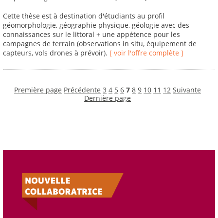
Cette thèse est à destination d'étudiants au profil
géomorphologie, géographie physique, géologie avec des
connaissances sur le littoral + une appétence pour les
campagnes de terrain (observations in situ, équipement de
capteurs, vols drones à prévoir).
[ voir l'offre complète ]
Première page
Précédente
3
4
5
6
7
8
9
10
11
12
Suivante
Dernière page