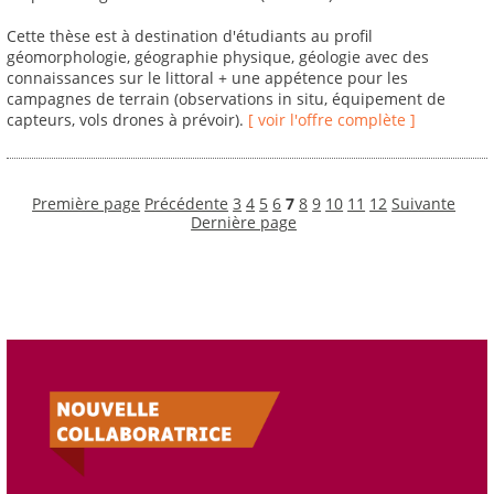
Cette thèse est à destination d'étudiants au profil
géomorphologie, géographie physique, géologie avec des
connaissances sur le littoral + une appétence pour les
campagnes de terrain (observations in situ, équipement de
capteurs, vols drones à prévoir).
[ voir l'offre complète ]
Première page
Précédente
3
4
5
6
7
8
9
10
11
12
Suivante
Dernière page