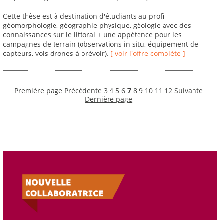
Cette thèse est à destination d'étudiants au profil
géomorphologie, géographie physique, géologie avec des
connaissances sur le littoral + une appétence pour les
campagnes de terrain (observations in situ, équipement de
capteurs, vols drones à prévoir).
[ voir l'offre complète ]
Première page
Précédente
3
4
5
6
7
8
9
10
11
12
Suivante
Dernière page