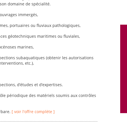
son domaine de spécialité.
d’ouvrages immergés,
imes, portuaires ou fluviaux pathologiques,
es géotechniques maritimes ou fluviales,
iocénoses marines,
spections subaquatiques (obtenir les autorisations
terventions, etc.),
pections, d’études et d’expertises.
trôle périodique des matériels soumis aux contrôles
rbare.
[ voir l'offre complète ]