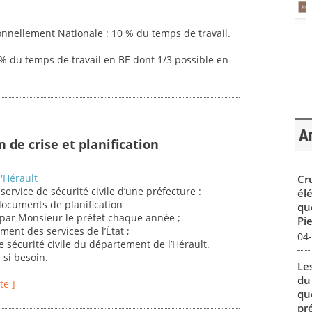
nnellement Nationale : 10 % du temps de travail.
5% du temps de travail en BE dont 1/3 possible en
Ar
n de crise et planification
'Hérault
Cr
ervice de sécurité civile d’une préfecture :
él
 documents de planification
qu
par Monsieur le préfet chaque année ;
Pie
ment des services de l’État ;
04
de sécurité civile du département de l’Hérault.
 si besoin.
Le
du
te ]
qu
pré