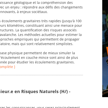
naissance géologique et la compréhension des
avec un enjeu : répondre aux défis des changements
nnovants, à enjeux sociétaux.
 écoulements gravitaires très rapides (jusqu'à 100
eurs kilomètres, constituant ainsi une menace pour
tructures. La quantification des risques associés
l'avalanche. Les méthodes actuelles pour estimer la
pproches empiriques qui permettent de propager
latoire, mais qui sont relativement simplistes.
base physique permettent de mieux simuler la
'écoulement en couche mince sont ainsi de plus
année pour étudier les écoulements gravitaires.
 complète ]
ieur.e en Risques Naturels (H/) -
orer les connaissances, vous serez principalement