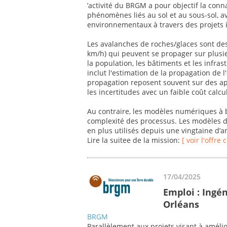
’activité du BRGM a pour objectif la con
phénomènes liés au sol et au sous-sol, 
environnementaux à travers des projets i
Les avalanches de roches/glaces sont des
km/h) qui peuvent se propager sur plusi
la population, les bâtiments et les infras
inclut l'estimation de la propagation de 
propagation reposent souvent sur des a
les incertitudes avec un faible coût calcu
Au contraire, les modèles numériques à 
complexité des processus. Les modèles d
en plus utilisés depuis une vingtaine d’
Lire la suitee de la mission:
[ voir l'offre
17/04/2025
Emploi : Ingén
Orléans
BRGM
Parallèlement aux projets visant à améli