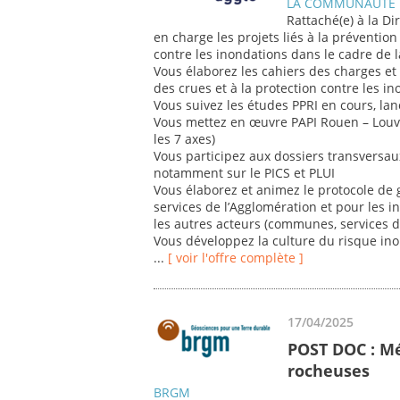
LA COMMUNAUTE 
Rattaché(e) à la Di
en charge les projets liés à la prévention
contre les inondations dans le cadre de
Vous élaborez les cahiers des charges et 
des crues et à la protection contre les i
Vous suivez les études PPRI en cours, lanc
Vous mettez en œuvre PAPI Rouen – Louvie
les 7 axes)
Vous participez aux dossiers transversaux
notamment sur le PICS et PLUI
Vous élaborez et animez le protocole de g
services de l’Agglomération et pour les i
les autres acteurs (communes, services de
Vous développez la culture du risque ino
...
[ voir l'offre complète ]
17/04/2025
POST DOC : M
rocheuses
BRGM