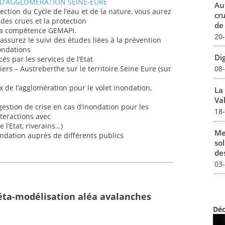
D’AGGLOMERATION SEINE-EURE
Au
rection du Cycle de l’eau et de la nature, vous aurez
cr
 des crues et la protection
de
 la compétence GEMAPI.
20
assurez le suivi des études liées à la prévention
nondations
Dig
és par les services de l’Etat
08
rs – Austreberthe sur le territoire Seine Eure (sur
 de l’agglomération pour le volet inondation,
La
Val
estion de crise en cas d’inondation pour les
18
nteractions avec
 l’Etat, riverains…)
Me
ndation auprès de différents publics
sol
des
03
éta-modélisation aléa avalanches
Déc