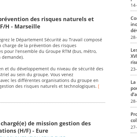
14
Co
prévention des risques naturels et
in
F/H - Marseille
dév
28
ntégrez le Département Sécurité au Travail composé
en charge de la prévention des risques
Le
ues pour l'ensemble du Groupe RTM (bus, métro,
XVI
la demande).
ris
en et du développement du niveau de sécurité des
23
ustriel au sein du groupe. Vous venez
avec les différentes organisations du groupe en
La
gestion des risques naturels et technologiques.
[
pou
d’a
28
Pro
col
 chargé(e) de mission gestion des
27
tions (H/F) - Eure