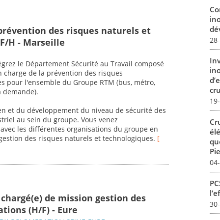
Co
in
dév
prévention des risques naturels et
28
F/H - Marseille
In
ntégrez le Département Sécurité au Travail composé
in
en charge de la prévention des risques
d’
ues pour l'ensemble du Groupe RTM (bus, métro,
cru
la demande).
19
en et du développement du niveau de sécurité des
ustriel au sein du groupe. Vous venez
Cr
avec les différentes organisations du groupe en
él
gestion des risques naturels et technologiques.
[
qu
Pie
04
PCS
l’e
 chargé(e) de mission gestion des
30
tions (H/F) - Eure