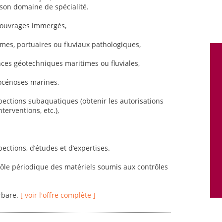
son domaine de spécialité.
d’ouvrages immergés,
imes, portuaires ou fluviaux pathologiques,
es géotechniques maritimes ou fluviales,
iocénoses marines,
spections subaquatiques (obtenir les autorisations
terventions, etc.),
pections, d’études et d’expertises.
trôle périodique des matériels soumis aux contrôles
rbare.
[ voir l'offre complète ]