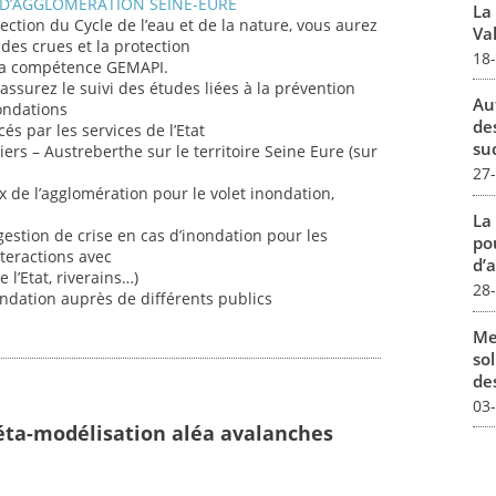
D’AGGLOMERATION SEINE-EURE
La
rection du Cycle de l’eau et de la nature, vous aurez
Val
 des crues et la protection
18
 la compétence GEMAPI.
assurez le suivi des études liées à la prévention
Au
nondations
de
és par les services de l’Etat
su
rs – Austreberthe sur le territoire Seine Eure (sur
27
 de l’agglomération pour le volet inondation,
La
estion de crise en cas d’inondation pour les
pou
nteractions avec
d’a
 l’Etat, riverains…)
28
ndation auprès de différents publics
Me
sol
des
03
éta-modélisation aléa avalanches