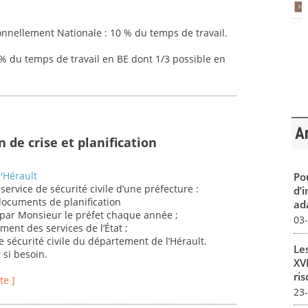
nnellement Nationale : 10 % du temps de travail.
5% du temps de travail en BE dont 1/3 possible en
Ar
n de crise et planification
'Hérault
Pou
ervice de sécurité civile d’une préfecture :
d’
 documents de planification
ada
par Monsieur le préfet chaque année ;
03
ment des services de l’État ;
de sécurité civile du département de l’Hérault.
Le
 si besoin.
XVI
ris
te ]
23