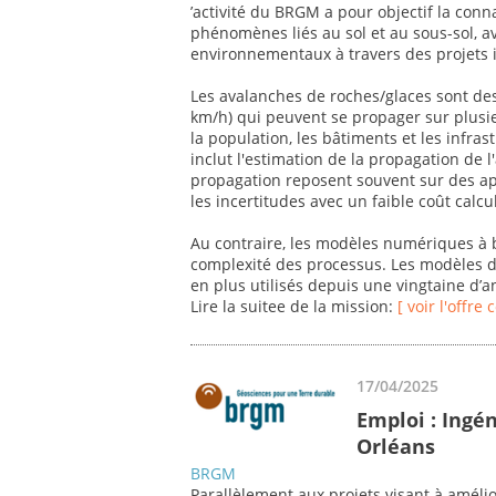
’activité du BRGM a pour objectif la con
phénomènes liés au sol et au sous-sol, 
environnementaux à travers des projets i
Les avalanches de roches/glaces sont des
km/h) qui peuvent se propager sur plusi
la population, les bâtiments et les infras
inclut l'estimation de la propagation de 
propagation reposent souvent sur des a
les incertitudes avec un faible coût calcu
Au contraire, les modèles numériques à 
complexité des processus. Les modèles d
en plus utilisés depuis une vingtaine d’
Lire la suitee de la mission:
[ voir l'offre
17/04/2025
Emploi : Ingén
Orléans
BRGM
Parallèlement aux projets visant à améli