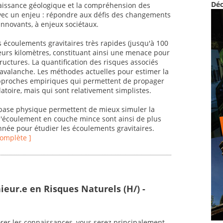
Déc
naissance géologique et la compréhension des
avec un enjeu : répondre aux défis des changements
nnovants, à enjeux sociétaux.
 écoulements gravitaires très rapides (jusqu'à 100
eurs kilomètres, constituant ainsi une menace pour
tructures. La quantification des risques associés
l'avalanche. Les méthodes actuelles pour estimer la
pproches empiriques qui permettent de propager
latoire, mais qui sont relativement simplistes.
base physique permettent de mieux simuler la
'écoulement en couche mince sont ainsi de plus
année pour étudier les écoulements gravitaires.
 complète ]
ieur.e en Risques Naturels (H/) -
orer les connaissances, vous serez principalement