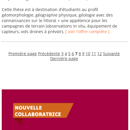
Cette thèse est à destination d'étudiants au profil
géomorphologie, géographie physique, géologie avec des
connaissances sur le littoral + une appétence pour les
campagnes de terrain (observations in situ, équipement de
capteurs, vols drones à prévoir).
[ voir l'offre complète ]
Première page
Précédente
3
4
5
6
7
8
9
10
11
12
Suivante
Dernière page