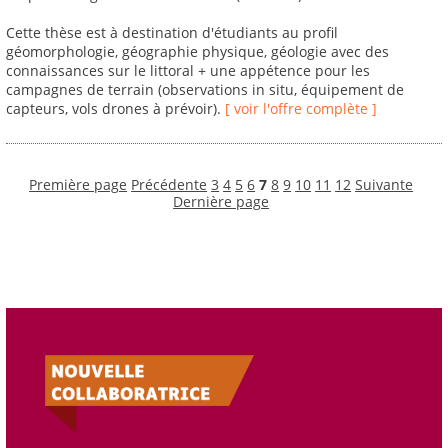
Cette thèse est à destination d'étudiants au profil
géomorphologie, géographie physique, géologie avec des
connaissances sur le littoral + une appétence pour les
campagnes de terrain (observations in situ, équipement de
capteurs, vols drones à prévoir).
[ voir l'offre complète ]
Première page
Précédente
3
4
5
6
7
8
9
10
11
12
Suivante
Dernière page